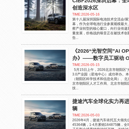
CIBF2026深圳启幕
创造深水区
TIME:2026-05-16
第十八届深圳国际电池技术交流会/展览
幕，作为全球电池行业参展规模最大
察产业转型的核心窗口，向行业传递
量发展，价格战的噪音正在被技术创
告...
《2026“光智空间”AI
办》——数字员工驱动 OP
TIME:2026-05-15
5月15日上午，2026北京市朝阳区
3.0产业园（星地中心）成功举办。
（朝阳区科学技术和信息化局）、北
京市朝阳区人才工作局、北京市朝阳
技...
捷途汽车全球化实力再进
辆
TIME:2026-05-03
2026年4月，捷途汽车依托五大领
45364辆，1-4月累销164875