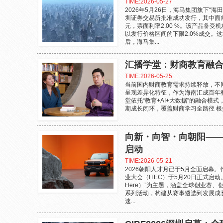
TIME:2026-05-27
2026年5月26日，海马集团旗下“
圳证券交易所批准成功发行，其中面向
元，票面利率2.00 %。该产品备受
以发行价格区间的下限2.0%成交。这
后，海马集...
汇播学堂：财商教育融
TIME:2026-05-25
当前国内财商教育需求持续释放，不
呈现差异化特征，作为海南汇成百年
堂依托“教育+AI+大数据”的融合
期成长闭环，覆盖财商学习全路径 根据
向新・向智・向朝阳—
启动
TIME:2026-05-21
2026朝阳人才月已于5月全面启幕
业大会（ITEC）于5月20日正式启动。本届
Here）”为主题，涵盖全球创业赛
系列活动，构建从赛事遴选到发展成
速...