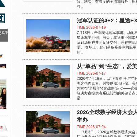
致、踏实、有温度的全周期服务，用
牌...
冠军认证的4+2：星途E
TIME:2026-07-19
交易平
7月18日，击剑奥运冠军李娜、场地
星途车主行列。当天，星途事业部常
及到场用户共同见证交付，并在交流环
受。 赛场上，他们是备受关注的冠
的...
从“单品”到“生态”，
TIME:2026-07-17
2026年7月16日，以“正青春·全
美客携肉毒素、射频皮肤治疗仪、头
外宣布“全层年轻化战略”启动——这
解决方案提供者系统转型的关键节点。
是...
2026全球数字经济大
举办
TIME:2026-07-04
E
7月3日，2026全球数字经济大