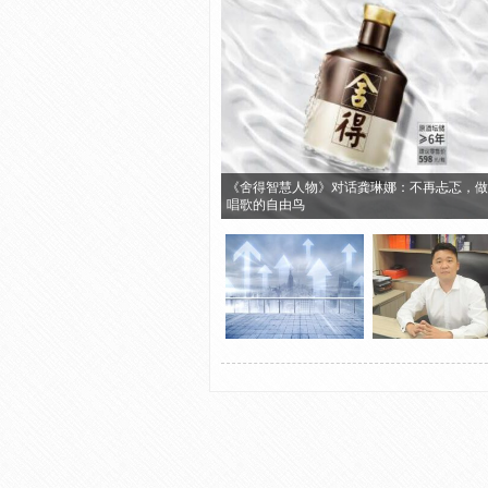
《舍得智慧人物》对话龚琳娜：不再忐忑，做
唱歌的自由鸟