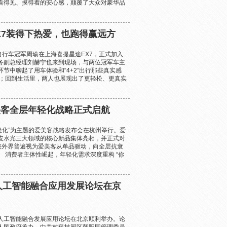
看得见、摸得着的安心感，颠覆了大众对豪华品
X7装得下热爱，也跑得赢远方
自行车冠军周瑜在上海喜提星途EX7，正式加入
务副总经理刘赫宁也来到现场，与两位冠军车主
节中聊起了用车体验和“4+2”出行那些真实感
军；回到生活里，两人也展现出了更轻松、更真实
爱美客全层年轻化战略正式启航
层年轻化”为主题的爱美客战略发布会在杭州举行。爱
皮水光三大领域的核心新品集体亮相，并正式对
被外界普遍视为爱美客从单品驱动，向全层抗衰
 消费者主体性崛起，年轻化需求深度重构 “你
会人工智能融合应用发展论坛在京
会人工智能融合发展应用论坛在北京顺利举办。论