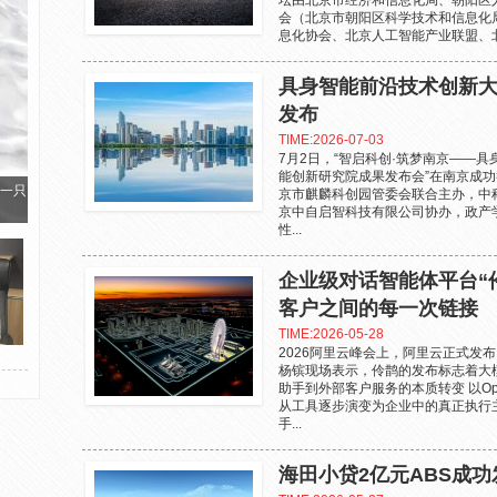
坛由北京市经济和信息化局、朝阳区
会（北京市朝阳区科学技术和信息化
息化协会、北京人工智能产业联盟、北
具身智能前沿技术创新大
发布
TIME:2026-07-03
7月2日，“智启科创·筑梦南京——具
能创新研究院成果发布会”在南京成
一只
京市麒麟科创园管委会联合主办，中
京中自启智科技有限公司协办，政产
性...
企业级对话智能体平台“
客户之间的每一次链接
TIME:2026-05-28
2026阿里云峰会上，阿里云正式发
杨镔现场表示，伶鹊的发布标志着大
助手到外部客户服务的本质转变 以Op
从工具逐步演变为企业中的真正执行
手...
海田小贷2亿元ABS成