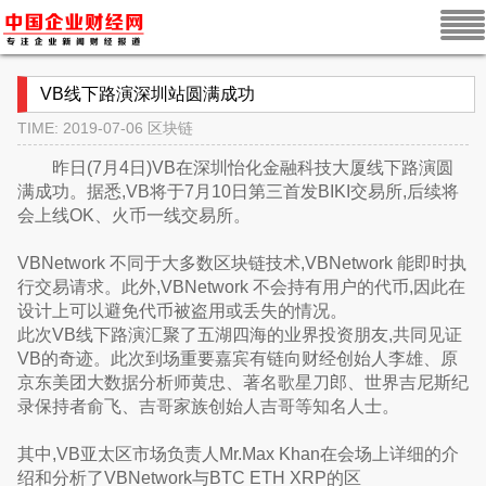
VB线下路演深圳站圆满成功
TIME: 2019-07-06
区块链
昨日(7月4日)VB在深圳怡化金融科技大厦线下路演圆
满成功。据悉,VB将于7月10日第三首发BIKI交易所,后续将
会上线OK、火币一线交易所。
VBNetwork 不同于大多数区块链技术,VBNetwork 能即时执
行交易请求。此外,VBNetwork 不会持有用户的代币,因此在
设计上可以避免代币被盗用或丢失的情况。
此次VB线下路演汇聚了五湖四海的业界投资朋友,共同见证
VB的奇迹。此次到场重要嘉宾有链向财经创始人李雄、原
京东美团大数据分析师黄忠、著名歌星刀郎、世界吉尼斯纪
录保持者俞飞、吉哥家族创始人吉哥等知名人士。
其中,VB亚太区市场负责人Mr.Max Khan在会场上详细的介
绍和分析了VBNetwork与BTC ETH XRP的区