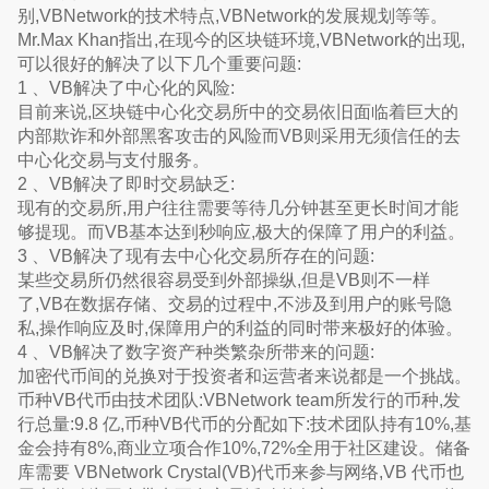
别,VBNetwork的技术特点,VBNetwork的发展规划等等。
Mr.Max Khan指出,在现今的区块链环境,VBNetwork的出现,
可以很好的解决了以下几个重要问题:
1 、VB解决了中心化的风险:
目前来说,区块链中心化交易所中的交易依旧面临着巨大的
内部欺诈和外部黑客攻击的风险而VB则采用无须信任的去
中心化交易与支付服务。
2 、VB解决了即时交易缺乏:
现有的交易所,用户往往需要等待几分钟甚至更长时间才能
够提现。而VB基本达到秒响应,极大的保障了用户的利益。
3 、VB解决了现有去中心化交易所存在的问题:
某些交易所仍然很容易受到外部操纵,但是VB则不一样
了,VB在数据存储、交易的过程中,不涉及到用户的账号隐
私,操作响应及时,保障用户的利益的同时带来极好的体验。
4 、VB解决了数字资产种类繁杂所带来的问题:
加密代币间的兑换对于投资者和运营者来说都是一个挑战。
币种VB代币由技术团队:VBNetwork team所发行的币种,发
行总量:9.8 亿,币种VB代币的分配如下:技术团队持有10%,基
金会持有8%,商业立项合作10%,72%全用于社区建设。储备
库需要 VBNetwork Crystal(VB)代币来参与网络,VB 代币也