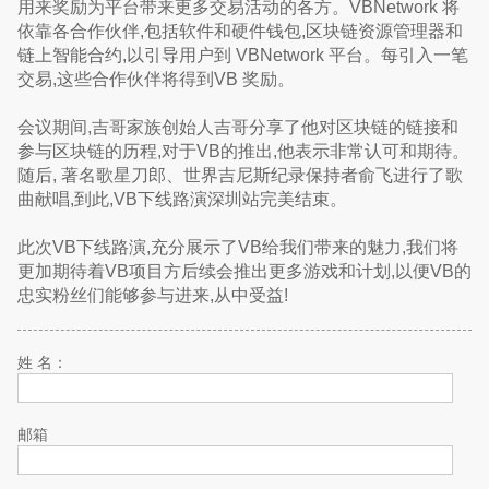
用来奖励为平台带来更多交易活动的各方。VBNetwork 将
依靠各合作伙伴,包括软件和硬件钱包,区块链资源管理器和
链上智能合约,以引导用户到 VBNetwork 平台。每引入一笔
交易,这些合作伙伴将得到VB 奖励。
会议期间,吉哥家族创始人吉哥分享了他对区块链的链接和
参与区块链的历程,对于VB的推出,他表示非常认可和期待。
随后, 著名歌星刀郎、世界吉尼斯纪录保持者俞飞进行了歌
曲献唱,到此,VB下线路演深圳站完美结束。
此次VB下线路演,充分展示了VB给我们带来的魅力,我们将
更加期待着VB项目方后续会推出更多游戏和计划,以便VB的
忠实粉丝们能够参与进来,从中受益!
姓 名：
邮箱