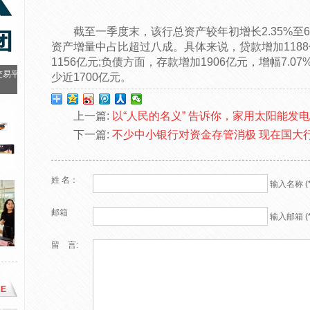
截至一季度末，该行总资产较年初增长2.35%至
资产增量中占比超过八成。具体来说，贷款增加1188亿
1156亿元;负债方面，存款增加1906亿元，增幅7.
交易平
少近1700亿元。
上一篇:
以“人民的名义” 告诉你，家用太阳能发
下一篇:
不少中小银行对资金存管消极 现在国大
姓 名：
输入名称 (*
邮箱
输入邮箱 (*
留 言:
E