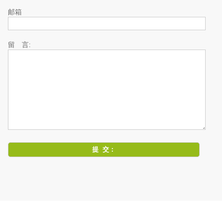
邮箱
留 言: