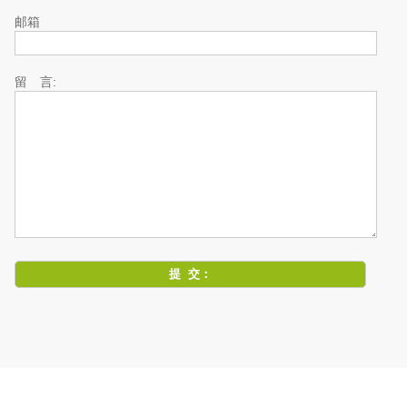
邮箱
留 言: