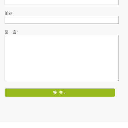
邮箱
留 言: