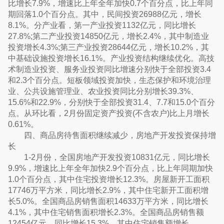
比增长7.9%，增速比上年全年加快0.7个百分点，比上年同
期回落1.0个百分点。其中，民间投资26988亿元，增长
8.1%。分产业看，第一产业投资1132亿元，同比增长
27.8%;第二产业投资14850亿元，增长2.4%，其中制造业
投资增长4.3%;第三产业投资28644亿元，增长10.2%，其
中基础设施投资增长16.1%。产业投资结构继续优化。高技
术制造业投资、服务业投资同比增速分别快于全部投资3.4
和2.3个百分点。短板领域投资加快，生态保护和环境治理
业、公共设施管理业、农业投资同比分别增长39.3%、
15.6%和22.9%，分别快于全部投资31.4、7.7和15.0个百分
点。从环比看，2月份固定资产投资(不含农户)比上月增长
0.61%。
四、商品房待售面积继续减少，房地产开发投资保持增
长
1-2月份，全国房地产开发投资10831亿元，同比增长
9.9%，增速比上年全年加快2.9个百分点，比上年同期加快
1.0个百分点，其中住宅投资增长12.3%。房屋新开工面积
17746万平方米，同比增长2.9%，其中住宅新开工面积增
长5.0%。全国商品房销售面积14633万平方米，同比增长
4.1%，其中住宅销售面积增长2.3%。全国商品房销售额
12454亿元，同比增长15.3%，其中住宅销售额增长