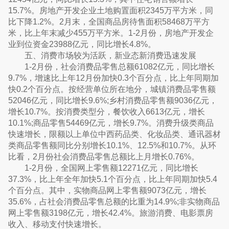
15.7%。房地产开发企业土地购置面积2345万平方米，同
比下降1.2%。2月末，全国商品房待售面积58468万平方
米，比上年末减少455万平方米。1-2月份，房地产开发企
业到位资金23988亿元，同比增长4.8%。
五、消费市场较为活跃，新业态新消费迅速发展
1-2月份，社会消费品零售总额61082亿元，同比增长
9.7%，增速比上年12月份加快0.3个百分点，比上年同期加
快0.2个百分点。按经营单位所在地分，城镇消费品零售额
52046亿元，同比增长9.6%;乡村消费品零售额9036亿元，
增长10.7%。按消费类型分，餐饮收入6613亿元，增长
10.1%;商品零售54469亿元，增长9.7%。消费升级类商品
快速增长，限额以上单位中西药品类、化妆品类、通讯器材
类商品零售额同比分别增长10.1%、12.5%和10.7%。从环
比看，2月份社会消费品零售总额比上月增长0.76%。
1-2月份，全国网上零售额12271亿元，同比增长
37.3%，比上年全年加快5.1个百分点，比上年同期加快5.4
个百分点。其中，实物商品网上零售额9073亿元，增长
35.6%，占社会消费品零售总额的比重为14.9%;非实物商品
网上零售额3198亿元，增长42.4%。旅游消费、电影票房
收入、移动支付快速增长。