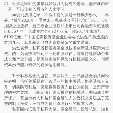
习，骨骸之家种的张华就好似以为优秀的老师，他培训内容
丰富，可以让初入股市的人来学习。
而说到股海之家，不得不提的就是一种集资形式——私
募。“截至2018年一季度末，私募基金累计投资于未上市未
挂牌企业股权、新三板企业股权和上市公司再融资未流通项
目8.56万个，形成资本金4.72万亿元，较2017年末增加
6100亿元。” 中国证券投资基金业协会会长洪磊日前透露的
数据显示，私募基金已成为直接融资的重要通道。
洪磊表示，私募股权投资基金以技术创新及其应用为投
资目的，为新技术找到产业化扩张路径，能够持续推动企业
成长和产业升级，是风险定价和风险分担机制最充分、创新
资本形成能力最强的资源运用机制。
对于私募基金的监管，洪磊认为，公私募基金的共同经
验表明，信托关系是资产管理业的根本关系，恪尽受托人义
务、切实防范利益冲突是赢得投资人信任的前提，是资产管
理的根本要求。《基金法》忠实贯彻信托关系，围绕基金财
产保护、基金持有人利益和基金管理人的受托义务建立了完
整的制度框架，应当成为资产管理行业的根本大法。
私募圈内汇集了私募大佬、基金经理、投资总监、知名