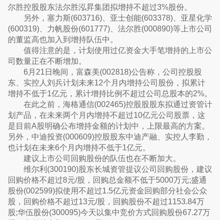
尔胜控股股东法尔胜泓昇集团拟增持不超过3%股份。
另外，塞力斯(603716)、亚士创能(603378)、亚星化学
(600319)、力帆股份(601777)、法尔胜(000890)等上市公司
的董监高也加入到增持队伍中。
值得注意的是，计划使用过亿资金大手笔增持的上市公
司数量正在不断增加。
6月21日晚间，富森美(002818)公告称，公司控股股
东、实控人刘兵计划未来12个月内增持公司股份，拟累计
增持不低于1亿元，累计增持比例不超过公司总股本的2%。
在此之前，海格通信(002465)控股股股东拟通过资管计
划产品，在未来两个月内增持不超过10亿元公司股票，这
是目前A股明确公布增持金额的计划中，上限最高的方案。
另外，中迪投资(000609)控股股东中迪产融、实控人李勤，
也计划在未来6个月内增持不低于1亿元。
建议上市公司回购股份的队伍也在不断加大。
维尔利(300190)股东长城资管提议公司回购股份，建议
回购价格不超过8元/股，回购总金额不低于5000万元;盛通
股份(002599)拟使用不超过1.5亿元资金回购部分社会公众
股，回购价格不超过13元/股，回购股份不超过1153.84万
股;华伍股份(300095)今天以集中竞价方式回购股份67.27万