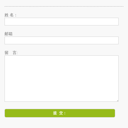
姓 名：
邮箱
留 言: