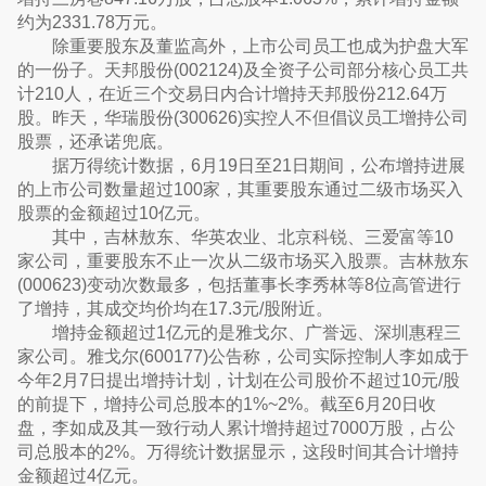
约为2331.78万元。
除重要股东及董监高外，上市公司员工也成为护盘大军
的一份子。天邦股份(002124)及全资子公司部分核心员工共
计210人，在近三个交易日内合计增持天邦股份212.64万
股。昨天，华瑞股份(300626)实控人不但倡议员工增持公司
股票，还承诺兜底。
据万得统计数据，6月19日至21日期间，公布增持进展
的上市公司数量超过100家，其重要股东通过二级市场买入
股票的金额超过10亿元。
其中，吉林敖东、华英农业、北京科锐、三爱富等10
家公司，重要股东不止一次从二级市场买入股票。吉林敖东
(000623)变动次数最多，包括董事长李秀林等8位高管进行
了增持，其成交均价均在17.3元/股附近。
增持金额超过1亿元的是雅戈尔、广誉远、深圳惠程三
家公司。雅戈尔(600177)公告称，公司实际控制人李如成于
今年2月7日提出增持计划，计划在公司股价不超过10元/股
的前提下，增持公司总股本的1%~2%。截至6月20日收
盘，李如成及其一致行动人累计增持超过7000万股，占公
司总股本的2%。万得统计数据显示，这段时间其合计增持
金额超过4亿元。