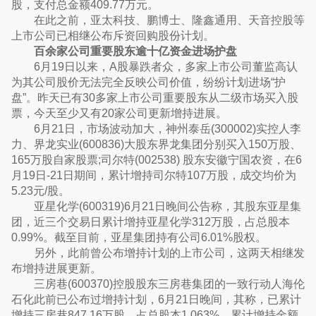
股，支付总金额409.77万元。
在此之前，亚太科技、鹏博士、隆鑫通用、天音控股等
上市公司已相继公布斥资回购股份计划。
百余家公司重要股东逾十亿资金进场护盘
6月19日以来，A股暴跌者众，多家上市公司董监高认
为其公司股价无法完全反映公司价值，纷纷计划进场“护
盘”。昨天已有30多家上市公司重要股东从二级市场买入股
票，今天至少又有20家公司更新增持进展。
6月21日，市场波动加大，神州泰岳(300002)实控人李
力、界龙实业(600836)大股东界龙集团分别买入150万股、
165万股自家股票;司尔特(002538) 股东安徽宁国农资，在6
月19日-21日期间，累计增持司尔特107万股，成交均价为
5.23元/股。
亚星化学(600319)6月21日晚间公告称，其股东亚星集
团，近三个交易日累计增持亚星化学312万股，占总股本
0.99%。截至目前，亚星集团持有公司6.01%股权。
另外，此前曾公布增持计划的上市公司，这两天相继发
布增持进展更新。
三房巷(600370)控股股东三房巷集团的一致行动人海伦
石化此前已公布过增持计划，6月21日晚间，其称，已累计
增持三房巷847.16万股，占总股本1.063%，累计增持金额