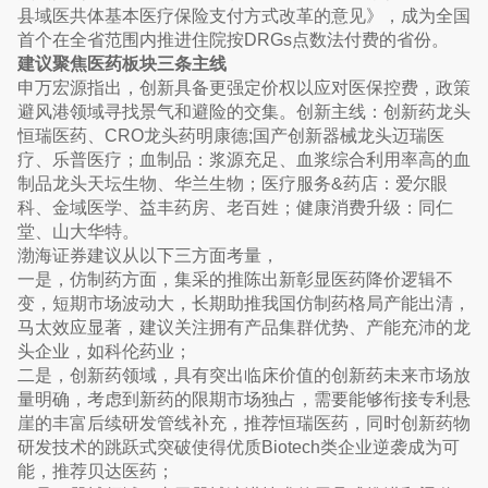
县域医共体基本医疗保险支付方式改革的意见》，成为全国
首个在全省范围内推进住院按DRGs点数法付费的省份。
建议聚焦医药板块三条主线
申万宏源指出，创新具备更强定价权以应对医保控费，政策
避风港领域寻找景气和避险的交集。创新主线：创新药龙头
恒瑞医药、CRO龙头药明康德;国产创新器械龙头迈瑞医
疗、乐普医疗；血制品：浆源充足、血浆综合利用率高的血
制品龙头天坛生物、华兰生物；医疗服务&药店：爱尔眼
科、金域医学、益丰药房、老百姓；健康消费升级：同仁
堂、山大华特。
渤海证券建议从以下三方面考量，
一是，仿制药方面，集采的推陈出新彰显医药降价逻辑不
变，短期市场波动大，长期助推我国仿制药格局产能出清，
马太效应显著，建议关注拥有产品集群优势、产能充沛的龙
头企业，如科伦药业；
二是，创新药领域，具有突出临床价值的创新药未来市场放
量明确，考虑到新药的限期市场独占，需要能够衔接专利悬
崖的丰富后续研发管线补充，推荐恒瑞医药，同时创新药物
研发技术的跳跃式突破使得优质Biotech类企业逆袭成为可
能，推荐贝达医药；