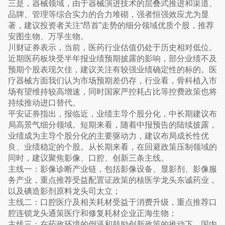
三是，器械领域，由于器械演进技术的层叠式推进和渠道、
品牌、管理等综合实力的合力堆砌，强者恒强效应尤为显
著，建议投资者关注“昂首”走势的细分领域优质个股，推荐
安图生物、万孚生物。
川财证券表示，当前，医药行业估值仍处于历史相对低位。
近期医药板块受半年报业绩预期披露的影响，部分业绩不及
预期个股表现欠佳，建议关注有较强业绩确定性的标的。医
疗器械方面我们认为市场预期差仍存，行业看，骨科植入市
场有望维持较高增速，同时国家严控耗占比等控费政策也将
持续推动进口替代。
平安证券指出，报临近，业绩主导个股分化，中长期建议布
局高景气细分领域。短期来看，随着中报预告的陆续披露，
业绩成为主导个股分化的主要驱动力，建议布局成长性优
良、业绩稳定的个股。从长期来看，在回避政策压制领域的
同时，建议聚焦影像、口腔、创新三条主线。
主线一：影像诊断产业链，包括影像设备、显影剂、影像服
务产业，重点推荐受益配置证政策的核医学龙头东诚药业，
以及碘造影剂原料龙头司太立；
主线二：口腔医疗及相关耗材受益于消费升级，重点推荐口
腔连锁龙头通策医疗和修复耗材企业正海生物；
主线三：在药政环境的倒逼和鼓励创新政策的推动下，国内