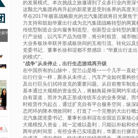
的发展模式。本次挑战之旅邀请到了众多行业内资深
这颗北汽集团冉冉升起的新星更是受到各界的高度关
早在2017年极富战略眼光的北汽集团就将目光聚焦
力支持和鼓励华夏出行成为北汽集团战略转型的两翼
传统型制造企业向服务制造型、创新型企业转型的重
交易平
行产业链，以汽车产品为纽带，将分时租赁、城市物
大业务板块串联并形成板块间的互相引流、转化以及
党委书记、董事长徐和谊都不禁感叹：“华夏出行走
的模式!”。
“战争”从未停止，出行生态游戏再升级
在中国所有的山脉中，贺兰山是唯一一个几乎一直处
出行行业一样，厮杀从未停止，汽车产业如何重构价
及出行巨头们拭待攻克的重要问题。从目前整车制造
基本通过大规模的资金投入，将触角延伸至网约车或
自有渠道，而并为真正形成传统车企的业务突破。而
时租赁作为起点，通过扩充自有平台服务空间，纵深
态闭环的降本增效同时，打造了一个完整的大出行概
北汽集团党委书记、董事长徐和谊在全国近百家核心
大规模投入资金，就一定难以盈利，只能以补贴和价
E
两年的时间里，有些业务已实现盈利，华夏出行摒弃