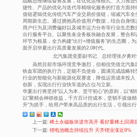
战略思维继续奋勇发展，在优化运维模式、大力推进
捷性、产品的优化与迭代等精细化服务的打造方面持
值链逻辑优化传统汽车产业交易价值链，缩减汽车全
周期新生态。通过拥抱高价值用户数据，结合自身情
用户行为及消费偏好以及城市运力分布等行业生态数据
出行服务平台。以聚焦各业务板块融合发展，整合和
环节为根基，全力构建“出行+增值服务”的生态圈，为
面开启华夏出行高质量发展的2.0时代。
北汽集团党委副书记、总经理张夕勇对
虽然目前市场环境竞争激烈，但相信凭借北汽集
铁血军团的执行力，定能不负使命，圆满完成战略转
行业的智能化与新能源化双赛道，降低运营成本投入
创新，实现出行行业快车道的占位与立新。
华夏出行将坚持“以人为本、坚守初心”的原则，以“精
以“聚精会神抓收益，千方百计控成本，坚韧不拔做精
升”为抓手，给用户带来高品质的出行生活，引领出行
上一篇:
稀土永磁板块逆市高开 看好重稀土回调
下一篇:
锂电池概念持续拉升 天齐锂业涨近9%