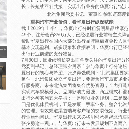
中求进，进中求快，快中求好的经营理念，通过B端
长，长短线互补共振，实现出行业务的华夏出行“范儿
北汽集团党委书记、董事长 徐和谊高度
重构汽车产业价值，看华夏出行纵深赋能
截止2019年上半年，华夏出行分时租赁明星品牌摩
49个、注册会员350万人，已经稳居行业前端主流
帮助华夏出行在国内大部分出行品牌巨额资金投入且
基本实现盈利。诸多现象和数据表明，华夏出行已经
一只
出行行业前进的充分准备。
7月30日，因业绩增长突出而备受关注的华夏出行分
党委副书记、总经理张夕勇亲自参与华夏出行分论坛
夏出行的初心与希望。张夕勇强调到：“北汽集团要
延伸。北汽集团成立华夏出行，要聚焦汽车后市场业
行服务商。未来北汽集团将集合优势资源，全力打造
实现汽车规模最大、品牌影响力最强、商业模式和盈
出行必须实施五大举措：一是明晰业务规划，二是深
四是优化体质机制，五是发展二手车业务。整合北汽
的管理。有效规避渠道端与客户端的交易低频、行业
行业焦灼问题。华夏出行未来必将能够承担起北汽集
张夕勇这一观点，与华夏出行未来发展规划不谋而合