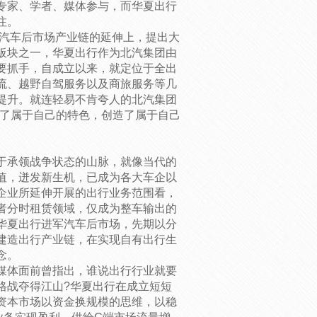
专家、学者、媒体参与，而华夏出行
注。
于汽车后市场产业链的延伸上，提出大
板块之一，华夏出行作为北汽集团由
要抓手，自成立以来，就定位于全出
流、越野自驾服务以及商旅服务等几
提升。就连轻易不肯夸人的北汽集团
出了属于自己的特色，创造了属于自己
于承领战争状态的山脉，就像当代的
值，迸发新生机，已成为各大车企以
企业所延伸开展的出行业务范围看，
者分时租赁领域，仅成为整车输出的
华夏出行进军汽车后市场，先期以分
建造出行产业链，在实现自有出行生
念。
媒体面前曾指出，谁说出行行业就要
格战夺得江山?华夏出行在成立短短
资本市场以资金换规模的思维，以稳