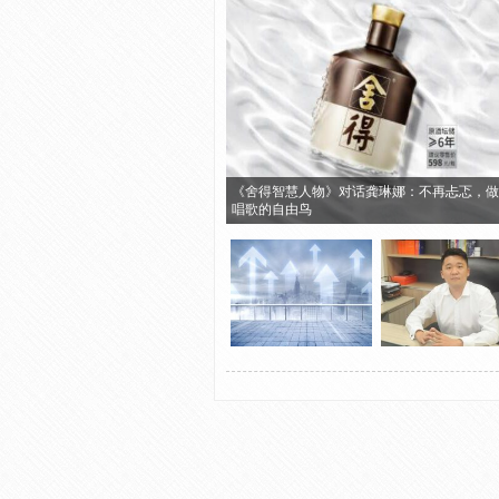
《舍得智慧人物》对话龚琳娜：不再忐忑，做
唱歌的自由鸟