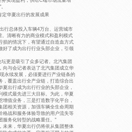
业务实现盈利，供给C端市场流量增
”。
肯定华夏出行的发展成果
范出行总体投入车辆4万台、运营城市
阵营。清晰有力的商业模式和盈利模式
亏损的情况下，有望通过自造血方式
做好了成为出行行业头部企业，引领
论坛更是吸引了众多记者。北汽集团
，向与会记者表达了北汽集团成立华
实现永续发展，必须要进行产业链条的
务，覆盖出行全产业链，打造综合出
华夏出行成为出行行业的头部企业，
利模式最先进三大目标。为此，华夏
挖增值业务，三是打造数字化平台，
集团相关资源，加强车辆全生命周期
价格战和服务体验导致的用户流失等
团服务化转型的战略重任。”
，未来，华夏出行仍将依从集团整体