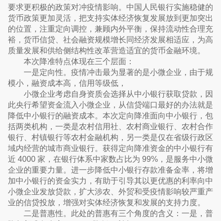
要求更积极的政策对冲疫情影响。中国人民银行实施稳健的
货币政策更加灵活，把支持实体经济恢复发展放到更加突出
的位置，注重定向调控，兼顾内外平衡，保持流动性合理充
裕，货币信贷、社会融资规模增长同经济发展相适应，为高
质量发展和供给侧结构性改革营造适宜的货币金融环境。
本次降准特点体现在三个层面：
一是定向性。疫情冲击最为显著的是小微企业，由于规
模小，融资成本高，信用等级低，
小微企业考虑自身资质会选择从中小银行获取贷款，因
此央行希望资金流入小微企业，从信贷端口最好的办法就是
降低中小银行的融资成本。本次定向降准面向中小银行，包
括两类机构，一类是农村信用社、农村商业银行、农村合作
银行、村镇银行等农村金融机构，另一类是仅在省级行政区
域内经营的城市商业银行。获得定向降准资金的中小银行有
近 4000 家，在银行体系中家数占比为 99%，是服务中小微
企业的重要力量。进一步降低中小银行存款准备金率，将增
加中小银行的资金实力，有助于引导其以更优惠的利率向中
小微企业发放贷款，扩大涉农、外贸和受疫情影响较严重产
业的信贷投放，增强对实体经济恢复和发展的支持力度。
二是普惠性。此处的普惠有三个角度的含义：一是，普