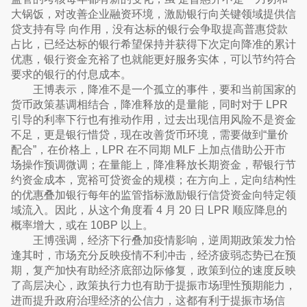
大锅饭，对改善企业融资环境，激励银行向关键领域提供信
贷支持有导 向作用，没有达标的银行会争取提高普惠贷款
占比，已经达标的银行希望保持并获得下次定向降准的累计
优惠，银行资金充裕了也就能更好服务实体，可以节约符合
要求的银行的付息成本。
王博表示，降准不是一个孤立的事件，要和当前国家的
货币政策基调相结合，降准释放的是量能，同时对于 LPR
引导的利率下行也有推动作用，过去出现信用风险不是资金
不足，更是银行惜贷，现在改善货币环境，需要做到“量价
配合”，在价格上，LPR 在不同期 MLF 上加点借助公开市
场操作预调微调；在量能上，降准释放长期资金，帮银行节
约资金成本，宽裕可贷资金的规模；在方向上，定向结构性
的优惠叠加银行每年的监管指标激励银行信贷资金向特定领
域流入。因此，从这个角度看 4 月 20 日 LPR 顺应降息的
概率增大，或在 10BP 以上。
王博强调，经济下行叠加疫情影响，逆周期政策发力恰
逢其时，市场充分反映疫情不利冲击，经济疲弱态势已在预
期，复产加快有助经济底部边际修复，政策到位的速度反映
了高层决心，政策执行力也有助于提振市场理性预期能力，
进而提升政府治理经济的公信力，这都有利于提振市场信