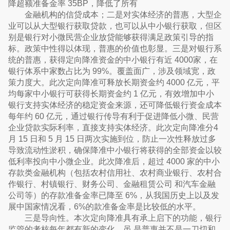
降超额准备金率 35BP，降低了所有
金融机构的信贷成本；二是对实体经济的普惠，大型企
业可以从大型银行获取贷款，也可以从中小银行获取，但区
别是银行对小微民营企业放贷能够获得满足政策引导的指
标。政策中性得以体现，普惠的价值也彰显。三是对银行系
统的普惠，获得定向降准资金的中小银行有近 4000家，在
银行体系中家数占比为 99%。覆盖面广，涉及领域宽，政
策力度大。此次定向降准可释放长期资金约 4000 亿元，平
均每家中小银行可获得长期资金约 1 亿元，有效增加中小
银行支持实体经济的稳定资金来源，还可降低银行资金成本
每年约 60 亿元，通过银行传导有利于促进降低小微、民营
企业贷款实际利率，直接支持实体经济。此次定向降准分4
月 15 日和 5 月 15 日两次实施到位，防止一次性释放过多
导致流动性淤积，确保降准中小银行将获得的全部资金以较
低利率投向中小微企业。此次降准后，超过 4000 家的中小
存款类金融机构（包括农村信用社、农村商业银行、农村合
作银行、村镇银行、财务公司、金融租赁公司 和汽车金融
公司等）的存款准备金率已降至 6%，从我国历史上以及发
展中国家情况看，6%的款准备金率是比较低的水平。
三是导向性。本次定向降准具有承上启下的功能，银行
监管的考核每年都有新的变化，虽 是普惠并不是一刀切和