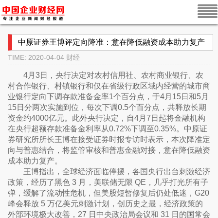
中原证券王博评定向降准：意在降低融资成本助力复产
TIME: 2020-04-04
财经
4月3日，央行决定对农村信用社、农村商业银行、农
村合作银行、村镇银行和仅在省级行政区域内经营的城市商
业银行定向下调存款准备金率1个百分点，于4月15日和5月
15日分两次实施到位，每次下调0.5个百分点，共释放长期
资金约4000亿元。此外央行决定，自4月7日起将金融机构
在央行超额存款准备金利率从0.72%下调至0.35%。中原证
券研究所所长王博在接受证券时报专访时表示，本次降准定
向与普惠结合，将监管审核和普惠金融对接，意在降低融资
成本助力复产。
王博指出，全球经济面临停摆，各国央行出台刺激经济
政策，经历了黑色 3 月，美联储无限 QE，几乎打光所有子
弹，缓解了流动性危机，但美股短暂修复后仍处低迷，G20
峰会释放 5 万亿美元刺激计划，创历史之最，经济政策的
外部环境极大改善，27 日中央政治局会议和 31 日的国常会