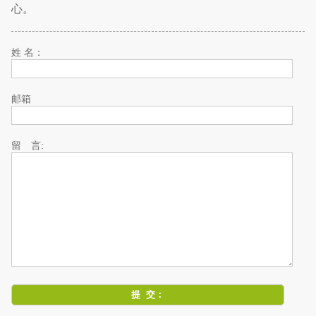
心。
姓 名：
邮箱
留 言: