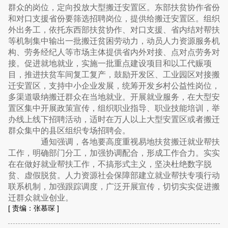
群众的岗位，定向投放大型搬迁安置区。东部扶贫协作省份
和对口支援省份要筛选招聘岗位，提供给搬迁安置区。组织
外出务工，依托东西部扶贫协作、对口支援、省内结对帮扶
等机制集中输出一批搬迁贫困劳动力，动员人力资源服务机
构、劳务经纪人等市场主体提供省内外对接、点对点劳务对
接。促进就地就业，实施一批重点建设项目和以工代赈项
目，推进扶贫车间复工复产，鼓励开发区、工业园区对接搬
迁安置区，支持中小企业发展，统筹开发乡村公益性岗位，
多渠道吸纳搬迁群众在当地就业。开展就业服务，在大型安
置区集中开展政策宣传，组织职业指导、职业技能培训，举
办线上线下招聘活动，适时在万人以上大型安置区或者搬迁
群众集中的县区组织专场招聘会。
通知强调，各地要高度重视易地扶贫搬迁就业帮扶
工作，明确部门分工，加强协调配合，形成工作合力。实实
在在做好就业帮扶工作，不搞形式主义，坚决杜绝数字脱
贫、虚假脱贫。人力资源社会保障部建立就业帮扶专项行动
联系机制，加强跟踪调度，广泛开展宣传，切切实实促进搬
迁群众就业创业。
[
责编：张慕琛
]