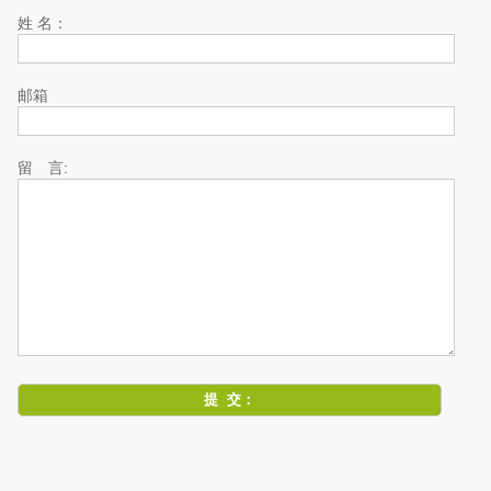
姓 名：
邮箱
留 言: