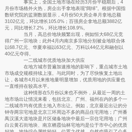
事实上，全国土地市场在经历3月份平稳期后，4
月份市场格外火热，房企出手拿地表现“阔绰”。根据中国指
数研究院的监测数据显示，4月份50大房企单月拿地总额
3102亿元，环比增长105.0%；百强房企拿地总额3882亿
元，同比增长7.2%，环比增长108.9%。
当月，高总价地块频繁出现，例如恒大68亿元竞
得广州一宗地块；此外4月内南京多宗地分别被金地联合体
以68.7亿元、华夏幸福以63亿元、万科以44亿元和融创以
40亿元夺得。
一二线城市优质地块加大供应
在地方城市普遍加速推地的影响下，重点城市土地
市场成交规模持续上涨。与此同时，为了尽快恢复土地出
让，各城市4月以来推地量明显增加，优质用地的供应量也
一直维持在较高水平。
这种情形在5月份以来也不例外，从最近一周的土
地市场出让情况来看，包括北京、广州、福州在内的多个一
二线城市均有优质土地入市出让。例如，北京最近出让的分
钟寺两宗宅地是北京三环周边不多的商品住宅用地；广州番
禺汉溪大道地块是片区储备地块中最后一宗住宅用地；广州
白云黄石街地块、南京栖霞仙林宅地均是位于市中心的优质
好地。地块综合属性较好，位置之优越，自然也吸引了众多