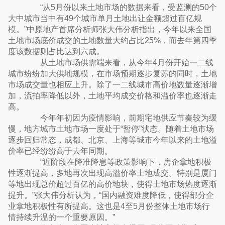
“从5月份以来土地市场的数据来看，受监测的50个
大中城市当中有49个城市单月土地出让金额超过百亿规
模。”中原地产首席分析师张大伟分析指出，今年以来全国
土地市场底价成交的土地数量大约占比25%，而去年第四季
度该数据则占比达到六成。
从土地市场供需端来看，从今年4月份开始一二线
城市纷纷加大供地规模，在市场预期逐步复苏的同时，土地
市场成交量也相应上升。除了一二线城市高价地数量逐渐增
加，流拍率降低以外，土地平均成交价格和溢价率也逐渐走
高。
今年年初因为疫情影响，前期宅地供应节奏较为缓
慢，地方城市土地市场一度处于“暂停”状态。随着土地市场
逐步回归常态，成都、北京、上海等城市今年以来的土地溢
价率已经纷纷高于去年同期。
“近阶段在降准降息等政策影响下，房企拿地积极
性逐渐提高，多地再次出现高溢价率土地成交。特别是厦门
等地出现总价超过百亿的高价地块，使得土地市场热度逐渐
提升。”张大伟分析认为，“国内融资难度降低，使得部分企
业拿地积极性有所提高。这也是4至5月份整体土地市场行
情持续升温的一个重要原因。”