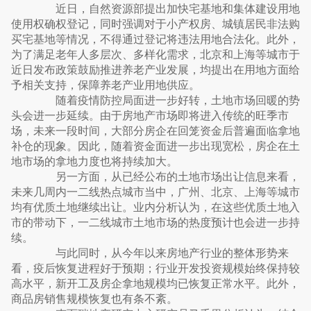
近日，自然资源部提出加快宅基地和集体建设用地
使用权确权登记，同时强调对于小产权房、城镇居民非法购
买宅基地等情况，不得通过登记将违法用地合法化。此外，
为了满足老年人多层次、多样化需求，北京和上海等城市于
近日发布政策鼓励推进养老产业发展，均提出在用地方面给
予相关支持，保障养老产业用地供应。
随着疫情防控局面进一步好转，土地市场回暖的势
头会进一步延续。由于房地产市场即将进入传统的旺季市
场，未来一段时间，大部分房企在回笼资金后普遍面临拿地
补仓的现象。因此，随着资金面进一步出现宽松，房企在土
地市场的拿地力度也将持续加大。
另一方面，从已经公布的土地市场出让信息来看，
未来几周内一二线热点城市当中，广州、北京、上海等城市
均有优质土地继续出让。业内分析认为，在这些优质土地入
市的带动下，一二线城市土地市场的热度预计也会进一步持
续。
与此同时，从今年以来房地产行业的整体形势来
看，疫后恢复进程好于预期；行业开发投资规模始终保持较
高水平，新开工及房企拿地规模均已恢复正常水平。此外，
商品房销售规模恢复也有条不紊。