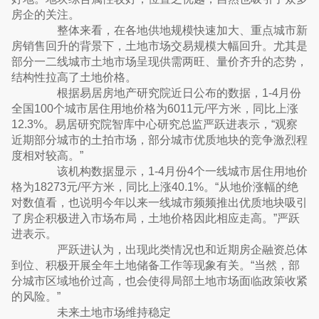
房企的关注。
整体来看，在各地供地规模快速加大、重点城市新
房销售回升的背景下，土地市场交易规模大幅回升。尤其是
部分一二线城市土地市场呈现供需两旺、量价齐升的态势，
结构性拉高了土地价格。
根据易居房地产研究院近日公布的数据，1-4月份
全国100个城市居住用地价格为6011元/平方米，同比上涨
12.3%。易居研究院智库中心研究总监严跃进表示，“观察
近期部分城市的土拍市场，部分城市优质地块的竞争激烈程
度相对较高。”
该机构数据显示，1-4月份4个一线城市居住用地价
格为18273元/平方米，同比上涨40.1%。“从地价涨幅的绝
对数值看，也说明今年以来一线城市频频推出优质地块吸引
了房企积极进入市场布局，土地价格因此相应走高。”严跃
进表示。
严跃进认为，出现此类情况也和近期房企融资总体
到位、积极开展全年土地储备工作等现象有关。“当然，部
分城市区域地价过高，也会使得局部土地市场面临政策收紧
的风险。”
未来土地市场维持稳定