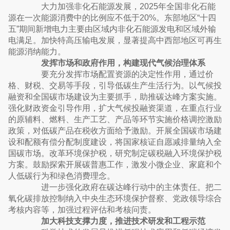
大力加强非化石能源发展，2025年全国非化石能
源在一次能源消费中的比例应不低于20%。东部地区“十四
五”期间新增电力主要由区域内非化石能源发电和区域外输
电满足。加快特高压输电发展，显著提高中西部地区可再生
能源消纳能力。
发挥市场和政府作用，构建现代气候治理体系
要充分发挥市场配置资源的决定性作用，通过价
格、财税、交易等手段，引导低碳生产生活行为。以气候投
融资和全国碳市场建设为主要抓手，助推碳达峰方案实施。
强化财政资金引导作用，扩大气候投融资渠道，在重点行业
的原辅料、燃料、生产工艺、产品等环节实施价格调控激励
政策，对低碳产品在税收方面给予激励。开展全国碳市场建
设和配额有偿分配制度建设，将国家核证自愿减排量纳入全
国碳市场。改革环境保护税，研究制定碳税融入环境保护税
方案。鼓励探索开展碳普惠工作，激发小微企业、家庭和个
人低碳行为和绿色消费理念。
进一步强化政府在碳达峰行动中的主体责任。把二
氧化碳排放控制纳入中央生态环境保护督察、党政领导综合
考核内容等，加强过程评估和考核问责。
加大科技支撑力度，推进技术研发和工程示范