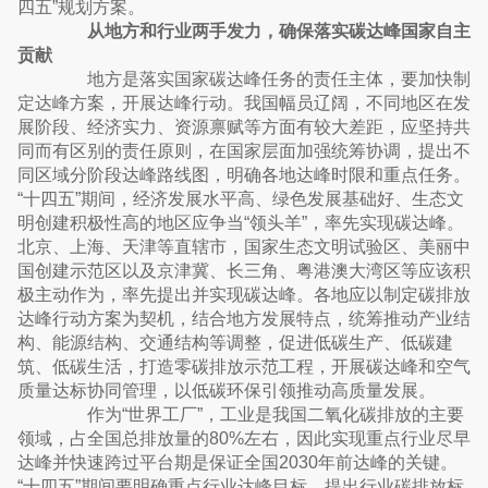
四五”规划方案。
从地方和行业两手发力，确保落实碳达峰国家自主
贡献
地方是落实国家碳达峰任务的责任主体，要加快制
定达峰方案，开展达峰行动。我国幅员辽阔，不同地区在发
展阶段、经济实力、资源禀赋等方面有较大差距，应坚持共
同而有区别的责任原则，在国家层面加强统筹协调，提出不
同区域分阶段达峰路线图，明确各地达峰时限和重点任务。
“十四五”期间，经济发展水平高、绿色发展基础好、生态文
明创建积极性高的地区应争当“领头羊”，率先实现碳达峰。
北京、上海、天津等直辖市，国家生态文明试验区、美丽中
国创建示范区以及京津冀、长三角、粤港澳大湾区等应该积
极主动作为，率先提出并实现碳达峰。各地应以制定碳排放
达峰行动方案为契机，结合地方发展特点，统筹推动产业结
构、能源结构、交通结构等调整，促进低碳生产、低碳建
筑、低碳生活，打造零碳排放示范工程，开展碳达峰和空气
质量达标协同管理，以低碳环保引领推动高质量发展。
作为“世界工厂”，工业是我国二氧化碳排放的主要
领域，占全国总排放量的80%左右，因此实现重点行业尽早
达峰并快速跨过平台期是保证全国2030年前达峰的关键。
“十四五”期间要明确重点行业达峰目标，提出行业碳排放标