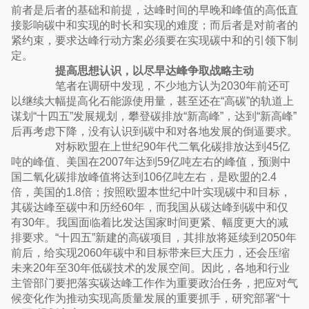
前者是后者的基础和前提，达峰时间的早晚和峰值的高低直
接影响碳中和实现的时长和实现的难度；而后者是对前者的
紧约束，要求达峰行动方案必须要在实现碳中和的引领下制
定。
提高思想认识，以尽早达峰争取战略主动
笔者在调研中发现，不少地方认为2030年前还可
以继续大幅提高化石能源使用量，甚至还在“高碳”的轨道上
谋划“十四五”发展规划，攀登碳排放“新高峰”，达到“新高峰”
后再考虑下降，没有认识到碳中和对各地发展的倒逼要求。
对标欧盟在上世纪90年代二氧化碳排放达到45亿
吨的峰值、美国在2007年达到59亿吨左右的峰值，预测中
国二氧化碳排放峰值将达到106亿吨左右，是欧盟的2.4
倍，美国的1.8倍；按照欧盟本世纪中叶实现碳中和目标，
其碳达峰至碳中和历经60年，而我国从碳达峰到碳中和仅
有30年。我国面临着比发达国家时间更紧、幅度更大的减
排要求。“十四五”新建的高碳项目，其排放将延续到2050年
前后，给实现2060年碳中和目标带来巨大压力，还会压缩
未来20年至30年低碳技术的发展空间。因此，各地和行业
主管部门要把落实碳达峰工作作为重要政治任务，把应对气
候变化作为推动实现高质量发展的重要抓手，研究部署“十