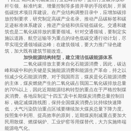
杆引领、标准约束、增量控制等多措并举的手段机制，开展
低碳技术项目库建设。在产业结构调整目录中，应增加碳排
放控制要求，研究制定高碳产业名录。推动产品碳标签和碳
足迹标准体系建设，推进产业链和供应链低碳化。交通和建
筑也是二氧化碳排放的重要领域。针对交通领域，要制定实
施以道路、航空运输等为重点的绿色低碳交通行动计划，尽
早实现交通领域碳达峰；在建筑领域，要大力推广绿色建
筑，加大既有建筑节能改造。
加快能源结构转型，建立清洁低碳能源体系
二氧化碳排放主要来自化石能源消费，因此，碳达
峰和碳中和的关键是实施能源消费和能源生产革命，持之以
恒减少化石能源消费。对于我国而言，煤炭是化石能源消费
的主体，煤炭燃烧产生的二氧化碳占我国二氧化碳排放总量
的70%以上，因此近期能源结构转型的重点在于严格控制煤
炭消费。各地应制定“十四五”及中长期煤炭消费总量控制目
标，确定减煤路线图，保持全国煤炭消费占比持续快速降
低，大气污染防治重点区域要继续加大煤炭总量下降力度。
按照集中利用、提高效率的原则，近期煤炭削减重点要加大
民用散煤、燃煤锅炉、工业炉窑等用煤替代，大力实施终端
能源电气化。