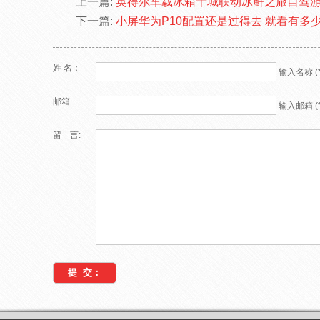
上一篇:
英得尔车载冰箱十城联动冰鲜之旅自驾
下一篇:
小屏华为P10配置还是过得去 就看有多
姓 名：
输入名称 (*
邮箱
输入邮箱 (*
留 言: