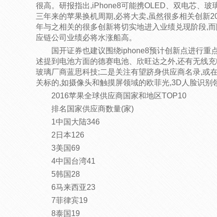
很高。研报指出,iPhone8可能携OLED、双电芯
三年来的苹果换机周期,必将大卖,虽然很多相关创新20
年与之相关的很多创新将切实地进入业绩兑现阶段,而随着
应链公司业绩必将水涨船高。
国开证券也建议围绕iphone8预计创新点进行重
述提到电池方面的德赛电池、欣旺达之外,还有无线充
玻璃厂商蓝思科技;二是关注有望跻身供应商名录,或
关标的,如摄像头和触摸屏领域的欧菲光,3D人脸识
2016苹果全球供应商国家和地区TOP10
排名国家供应商数量(家)
1中国大陆346
2日本126
3美国69
4中国台湾41
5韩国28
6马来西亚23
7菲律宾19
8泰国19