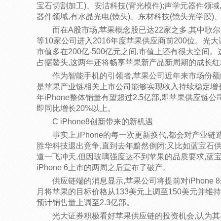
宝石切割加工)、安洁科技(背光模件);声学元器件领
器件领域,有水晶光电(镜头)、东材科技(镜头光学膜)
而在A股市场,苹果概念股已达22家之多,其中
等10家公司进入2016年度苹果供应商前200位。光
市值多在200亿-500亿元之间,市值上还有很大空
占据鳌头,这两年还将畅享苹果新产品新周期的成长红
作为智能手机的引领者,苹果公司近年来市场份额
是苹果产业链相关上市公司能够实现收入持续稳定增长
年iPhone整体销量有望超过2.5亿部,即苹果供应
即同比增长20%以上。
C iPhone8创新带来的新机遇
事实上,iPhone的每一次更新换代,都会对产业链造
胜华科技退出竞争,直到去年黯然倒闭;又比如蓝宝石供应商
道一飞冲天,但因玻璃强度达不到苹果的品质要求,蓝宝
iPhone 6上市的两周之后宣布了破产。
供应链端的消息显示,苹果公司将提前对iPhone 
月将苹果的目标价格从133美元上调至150美元并维持买入
预计销售量上调至2.3亿部。
光大证券积极看好苹果供应链的投资机会,认为其