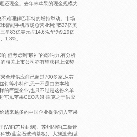
东返还现金。去年末苹果的现金规模为
力,也不难理解巴菲特的增持举动。市场
016年全球智能手机市场总营业利润537亿美
三星83亿美元占14.6%,华为9.29亿
、1.3%。
,但考虑到“股神”的影响力,有分析
中的相关上市公司亦有望获得上涨契
果全球供应商已超过700多家,从芯
丝钉等小料件,无一不是由资本雄
样的巨型企业,也只不过是这份名单
更何况,苹果CEO蒂姆·库克之于供应
也给越来越多的中国企业提供切入苹果
(WiFi芯片封测)、苏州固锝(二极管
思科技(蓝宝石玻璃基板)、大族激光(蓝