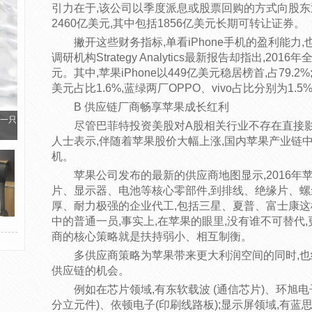
引力在于,该公司以季度派息或股票回购的方式向股
2460亿美元,其中包括1856亿美元长期可转让证券。
撇开这些财务指标,单看iPhone手机的盈利能
调研机构Strategy Analytics最新报告却指出,2
元。其中,苹果iPhone以449亿美元稳居榜首,占79.2%;
美元占比1.6%,蓝绿两厂OPPO、vivo占比分别为1.5%
B 供应链厂商畅享苹果成长红利
一只
尽管巴菲特投资美股对A股相关行业不存在直接影响
人士表示,伴随着苹果股价大幅上涨,国内苹果产业链
机。
苹果公司发布的最新的供应商地图显示,2016年苹
片、显示器、电池等核心零部件,到排线、绝缘片、螺
厚、耐力极强的企业代工,包括三星、夏普、富士康这
中的普通一员,事实上,在苹果的眼里,没有谁不可替代,
商的核心策略就是扶持弱小、相互制衡。
多供应商策略为苹果带来更大利润空间的同时,
供应链的机会。
例如在芯片领域,有东软载波 (通信芯片)、环旭电子
分立元件)、依顿电子(印刷线路板);显示屏领域,有蓝