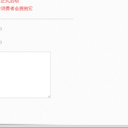
游正式启动
少消费者会拥抱它
)
)