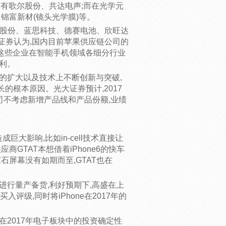
域,有歌尔股份、共达电声;而在光学元
、锦富新材(镜头光学膜)等。
歌尔股份、蓝思科技、德赛电池、欣旺达
大证券认为,国内目前苹果供应链公司的
间。这些企业在智能手机领域各细分行业
利。
的扩大以及技术上不断创新与突破,
的根本原因。光大证券预计,2017
链公司不考虑新增产品线和产品份额,业绩
成巨大影响,比如in-cell技术直接让
GTAT本想借着iPhone6的快车
石屏幕没有如期而至,GTAT也在
8进行量产备货,利好预期下,高盛在上
评级,同时将iPhone在2017年的
在2017年电子板块中的投资确定性