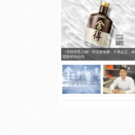
《舍得智慧人物》对话龚琳娜：不再忐忑，做
唱歌的自由鸟