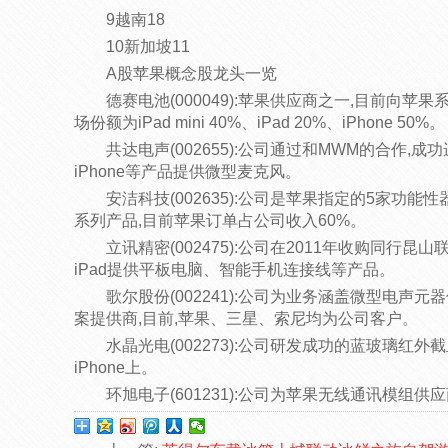
9越南18
10新加坡11
A股苹果概念股龙头一览
德赛电池(000049):苹果供应商之一,目前向苹
场份额为iPad mini 40%、iPad 20%、iPhone 50%。
共达电声(002655):公司通过和MWM的合作,成
iPhone等产品提供微型麦克风。
安洁科技(002635):公司是苹果指定的5家功
系列产品,目前苹果订单占公司收入60%。
立讯精密(002475):公司在2011年收购同行
iPad提供平板电脑、智能手机连接线等产品。
歌尔股份(002241):公司为业务涵盖微型电声
案提供商,目前,苹果、三星、索尼均为公司客户。
水晶光电(002273):公司研发成功的蓝玻璃红外
iPhone上。
环旭电子(601231):公司为苹果无线通讯模组