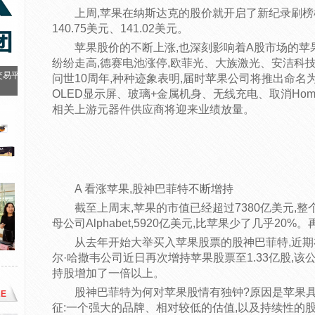
上周,苹果在纳斯达克的股价就开启了新纪录刷榜模式:
140.75美元、141.02美元。
苹果股价的不断上涨,也深刻影响着A股市场的苹果
纷纷走高,德赛电池涨停,欧菲光、大族激光、安洁科技
交易平
问世10周年,种种迹象表明,届时苹果公司将推出命名为iPh
OLED显示屏、玻璃+金属机身、无线充电、取消Ho
相关上游元器件供应商将迎来业绩放量。
A 看涨苹果,股神巴菲特不断增持
截至上周末,苹果的市值已经超过7380亿美元,整
母公司Alphabet,5920亿美元,比苹果少了几乎20
从去年开始大举买入苹果股票的股神巴菲特,近期
尔·哈撒韦公司近日再次增持苹果股票至1.33亿股,
持股增加了一倍以上。
股神巴菲特为何对苹果股情有独钟?原因是苹果
E
征:一个强大的品牌、相对较低的估值,以及持续性的