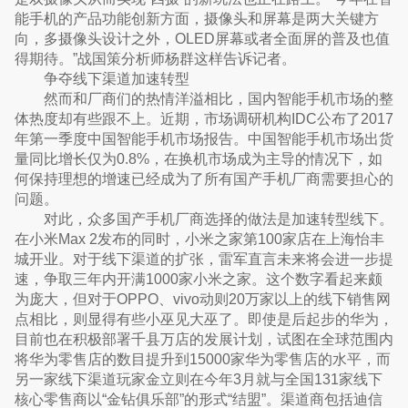
能手机的产品功能创新方面，摄像头和屏幕是两大关键方
向，多摄像头设计之外，OLED屏幕或者全面屏的普及也值
得期待。”战国策分析师杨群这样告诉记者。
争夺线下渠道加速转型
然而和厂商们的热情洋溢相比，国内智能手机市场的整
体热度却有些跟不上。近期，市场调研机构IDC公布了2017
年第一季度中国智能手机市场报告。中国智能手机市场出货
量同比增长仅为0.8%，在换机市场成为主导的情况下，如
何保持理想的增速已经成为了所有国产手机厂商需要担心的
问题。
对此，众多国产手机厂商选择的做法是加速转型线下。
在小米Max 2发布的同时，小米之家第100家店在上海怡丰
城开业。对于线下渠道的扩张，雷军直言未来将会进一步提
速，争取三年内开满1000家小米之家。这个数字看起来颇
为庞大，但对于OPPO、vivo动则20万家以上的线下销售网
点相比，则显得有些小巫见大巫了。即使是后起步的华为，
目前也在积极部署千县万店的发展计划，试图在全球范围内
将华为零售店的数目提升到15000家华为零售店的水平，而
另一家线下渠道玩家金立则在今年3月就与全国131家线下
核心零售商以“金钻俱乐部”的形式“结盟”。渠道商包括迪信