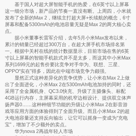
基于国人对超大屏智能手机的热爱，在6英寸以上屏幕
这一细分市场，新产品的节奏一直没有断。上周四，小米就
发布了全新的Max 2，继续主打超大屏+长续航的概念，6寸
屏幕和配备5300mAh的电池容量无疑是Max 2的两大核心卖
点。
据小米董事长雷军介绍，去年5月小米Max发布以来，
累计的销量已经超过300万台，在超大屏手机市场排名第
一。根据中关村在线的统计数据显示，目前市场在售的6英
寸以上屏幕的智能手机款式并不是太多，而这其中小米Max
系列1699元的起售价要比竞争对手华为、联想、三星、
OPPO“实在”得多，因此在中端市场竞争力颇强。
显然正式这种差异化的竞争优势，让小米在Max 2上做
出了全面进化，小米Max 2在5300mAh电池加持的同时，还
采用了全金属机身、QC3.0快充、升级了主摄像头、标配
4GB运行内存，主屏幕采用的机窄边框设计、提供双立体声
扬声器0……这种种细节功能的升级让小米Max 2在影音游
戏等应用方面的体验得到了全面升级。而且小米Max 2的超
大电池容量还支持反向输出，让它可以摇身一变成为“充电
宝”，增加了不少额外的卖点。
华为nova 2再战年轻人市场