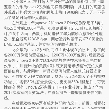
和小米Max 2主打超大屏细分市场的做法相似，在上周
五发布的华为nova 2系列也同样目标明确，其主打的高颜值
外观设计和强大自拍功能再加上热门偶像的代言，无一不是
为了满足时尚年轻人群体。
在外观上，华为nova 2和nova 2 Plus分别采用了5英寸
和5.5英寸的1080P屏幕。机身则采用了2.5D弧形玻璃的设
计;在硬件方面，两款手机均搭载了华为麒麟八核64位处理
器，配合最高128GB内存，两者运行均基于安卓7.0优化的
EMUI5.1操作系统，并支持华为的快充技术。
此次华为nova 2系列的亮点主要体现在拍照上，除了配
备2000万像素前置摄像头、1200万+800万像素的后置双摄
像头外，nova 2还通过LCD智能补光等技术提升暗光自拍
效果，并且新升级的美颜4.0系统支持毫米级精准定位人像
面部信息。与此同时，新品还提供前置人像模式背景虚化
等。令自拍党大呼过瘾的是，华为nova 2还加入了手势拍照
功能，并搭载3D动态全景模式，更支持360相机配件，可玩
性颇高;另外，nova 2还内置了Hi-Fi专业芯片，集成了华为
2012实验室的音效算法，在影音播放上能够提供更佳的听
感。
在后置双摄像头逐渐成为标配的情况下，前置、后置都
是双摄像头从而实现“四摄”的新玩法也正在路上。“今年在智