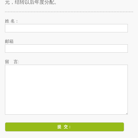
元，结转以后年度分配。
姓 名：
邮箱
留 言: