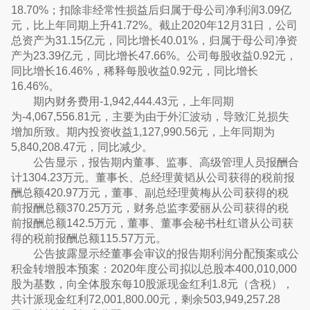
18.70%；扣除非经常性损益后归属于母公司净利润3.09亿
元，比上年同期上升41.72%。截止2020年12月31日，公司
总资产为31.15亿元，同比增长40.01%，归属于母公司净资
产为23.39亿元，同比增长47.66%。公司每股收益0.92元，
同比增长16.46%，稀释每股收益0.92元，同比增长
16.46%。
期内财务费用-1,942,444.43元，上年同期
为-4,067,556.81元，主要为由于外汇波动，导致汇兑损失
增加所致。期内投资收益1,127,990.56元，上年同期为
5,840,208.47元，同比减少。
公告显示，报告期内董事、监事、高级管理人员报酬合
计1304.23万元。董事长、总经理黄韬从公司获得的税前报
酬总额420.97万元，董事、副总经理黄梅从公司获得的税
前报酬总额370.25万元，财务总监李爱丽从公司获得的税
前报酬总额142.5万元，董事、董事会秘书杜红谱从公司获
得的税前报酬总额115.57万元。
公告披露显示经董事会审议的报告期利润分配预案或公
积金转增股本预案：2020年度公司拟以总股本400,010,000
股为基数，向全体股东每10股派现金红利1.8元（含税），
共计派现金红利72,001,800.00元，剩余503,949,257.28