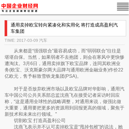
通用卖掉欧宝转向紧凑化和实用化 将打造成高盈利汽
车集团
TIME: 2017-03-09
汽车
从来都是“强强联合”最容易成功，而“弱弱联合”往往是
堪堪自保。当然，如果弱者不去抱团，则会在寒风中更快惨
遭淘汰。3月6日，通用卖掉旗下欧宝品牌，连同其欧洲业
务(欧宝、沃克斯豪尔两大品牌与通用欧洲金融业务)作价22
亿欧元，售予标致雪铁龙集团(PSA)。
对于是否放弃欧洲市场以及欧宝品牌对华影响，通用汽
车中国公司公共关系部总监沈燕飞在接受记者采访时回应
称，“这是通用全球性的战略调整，对通用来说，做强比做
大重要，通用要把更多的资源用到回报更高的领域，聚焦于
新技术和未来出行领域。”
切割欧宝 打造高盈利公司
沈燕飞表示并不认可卖掉欧宝是“甩掉包袱”的说法，她