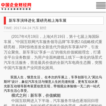
新车享演绎进化 重磅亮相上海车展
TIME: 2017-04-24
汽车
财经
(2017年4月19日，上海)4月19日，第十七届上海国际
车展，“中国互联网汽车服务领导品牌”车享携2.0战略模式重
磅亮相，同时惊艳首发全新迭代升级的车享家APP，引发
万众聚焦。新车享以“享多一点”的领先价值赋能理念，打通
全平台业务数据，为用户全面构建线上线下一体化的场景式
汽车生活服务，营造最具价值的全新汽车电商生态圈，突围
中国汽车服务产业同质化困局。
双面人生，惬意生活 。在本次的车展上，车享创新引入“莫比乌
斯环“设计，象征汽车生活与惬意人生的无缝衔接，更有互动冰屏、
光影互动墙等新奇装置创意呈现，带领观众体验独一无二的一站式
汽车生活心享受。
模式之利：新车享，价值赋能
中国互联网进入下半场，汽车服务市场也逐渐回归理
性。简单烧钱、补贴的模式所催生的伪需求、伪模式都纷纷