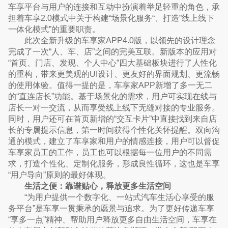
车享平台与用户的连接和互动中扮演着举足轻重的角色，承
担着车享2.0模式中关于构建“场景化服务“、打造”线上线下
一体化模式”的重要职责。
此次全新升级的车享家APP4.0版，以领先的设计理念
完成了一次“人、车、店”之间的完美互联。新版本的应用对
“首页、门店、发现、个人中心”四大基础板块进行了人性化
的重构，带来更美观的UI设计、更友好的界面规划、更流畅
的使用体验。值得一提的是，车享家APP新增了多一无二
的“直连店长”功能。基于场景化的需求，用户可实现在线与
店长一对一交流，从而享受线上线下无缝对接的专业服务。
同时，用户还可在首页新增的“交互卡片”中直接找到来自店
长的专属提示信息，第一时间获得个性化关怀提醒。双向沟
通的模式，建立了车享家和用户的情感连接，用户可以督促
车享家员工的工作，员工也可以根据每一位用户的不同需
求，打造个性化、定制化服务，形成良性循环，这也是车享
“用户导向”原则的最好体现。
生活之便：靠谱贴心，释放更多生活空间
“为用户提供一个数字化、一站式汽车生活心享受的服
务平台”是车享一贯秉承的愿景与追求。为了更好传递车享
“享多一点”精神、帮助用户释放更多自由生活空间，车享在