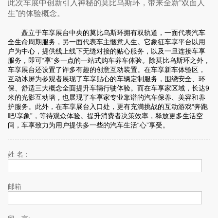
此次车展中创新引入神秘的莫比乌斯环，带来全新“双面人
生”的体验概念。
矗立于车享展台中央的莫比乌斯环拥有双轨道，一面代表汽车
全生命周期服务，另一面代表车主惬意人生。它象征车享平台以用
户为中心，提供线上线下无缝对接的贴心服务，以及一旦连接车享
服务，即可“享”多一点的一站式购车养车体验。除莫比乌斯环之外，
车享展台还设置了许多有趣的创意互动装置。在车享新车体验区，
互动冰屏为参观者展现了车享贴心的车辆定制服务，围绕安全、环
保、舒适三大概念全面提升车辆行驶体验。而在车享家区域，长达9
米的光影互动墙，也展现了车享家专业靠谱的汽车保养、美容和养
护服务。此外，在车享展台入口处，更有充满挑战的互动游戏“奔跑
吧!享象”，等待观众体验。提升消费者决策效率，释放更多生活空
间，车享致力为用户提供多一些的汽车生活“心”享受。
姓 名：
邮箱