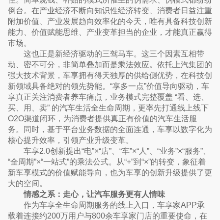
倒台。在产业经济不断向知识性经济转变、消费者日益注重
附加价值、产业发展趋向效率化的今天，唯有具备科技创新
能力、价值赋能思维、产业变革担当的企业，才能真正赢得
市场。
这也正是新经济驱动的三驾马车。这三个因素互相带
动、密不可分，非简单叠加而是乘法效应。依托上汽集团的
强大技术背景，车享拥有得天独厚的供给侧优势，在科技创
新领域具备绝对的领先势能。“享多一点”价值导向驱动，车
享真正关注消费者养车痛点，业务模式完整覆盖 “看、选、
买、用、卖” 的汽车生活全生命周期，更率先打通线上线下
O2O渠道闭环，为消费者提供真正有价值的汽车生活服
务。同时，基于平台业务数据的全面连通，车享以数字化为
核心提升效率，引领产业升级变革。
车享2.0创新提出“电”×“店”、“车”×“人”、“业务”×“服务”、
“全周期”×“一站式”的乘法公式。从“+”到“×”的转变，象征着
新车享模式的价值赋能导向，也为车享的创新升级提供了更
大的空间。
情感之系：走心，让汽车服务更有人情味
作为车享全生命周期服务的线上入口，车享家APP承
载着连接约200万用户与800余车享家门店的重要使命，在