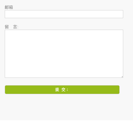
邮箱
留 言: