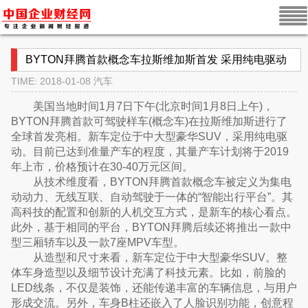
BYTON拜腾首款概念车拉斯维加斯首发 采用纯电驱动
TIME: 2018-01-08
汽车
美国当地时间1月7日下午(北京时间1月8日上午)，
BYTON拜腾首款可驾驶样车(概念车)在拉斯维加斯进行了
全球首发亮相。新车定位于中大型豪华SUV，采用纯电驱
动。目前已达到准量产车的程度，其量产车计划将于2019
年上市，价格预计在30-40万元区间。
从技术维度看，BYTON拜腾首款概念车被定义为集电
动动力、无线互联、自动驾驶于一体的“智能出行平台”。其
高科技的配置和创新的人机交互方式，是新车的核心看点。
此外，基于相同的平台，BYTON拜腾后续还将推出一款中
型三厢轿车以及一款7座MPV车型。
从造型和尺寸来看，新车定位于中大型豪华SUV。整
体车身造型以及细节设计充满了科技元素。比如，前脸的
LED线条，不仅是装饰，还能传递丰富的车辆信息，与用户
形成交流。另外，车身B柱还嵌入了人脸识别功能，创意程