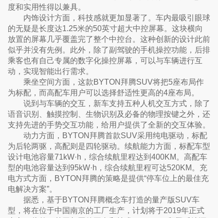
度和实用性得以兼具。
内饰设计方面，科技感就更加显著了。车内最吸引眼球
的无疑是长度达1.25米的50英寸超大中控屏幕。这块横向
放置的屏幕几乎覆盖完了整个中控台。这种创新的设计此前
似乎并没有先例。此外，除了副驾驶的手机操控功能，后排
乘客也有自己专属的数字化操控屏幕，可以与车辆进行互
动，实现智能出行需求。
乘坐空间方面，这款BYTON拜腾SUV将把5座布局作
为标配，而高配车用户可以选择舒适性更高的4座布局。
说到与车辆的交互，新车支持五种人机交互方式，除了
语音识别、触摸控制、生物识别及必备的物理按键之外，还
支持先进的手势交互功能，给用户提供了全新的交互体验。
动力方面，BYTON拜腾首款SUV采用纯电驱动，标配
为后轮两驱，高配则是四轮驱动。续航能力方面，标配车型
设计电池容量71kW·h，综合续航里程达到400KM。高配车
型的电池容量达到95kW·h，综合续航里程可达520KM。充
电方式方面，BYTON拜腾的策略是提供“停车位上的最佳充
电解决方案”。
据悉，基于BYTON拜腾概念车打造的量产版SUV车
型，将在位于中国南京的工厂生产，计划将于2019年正式