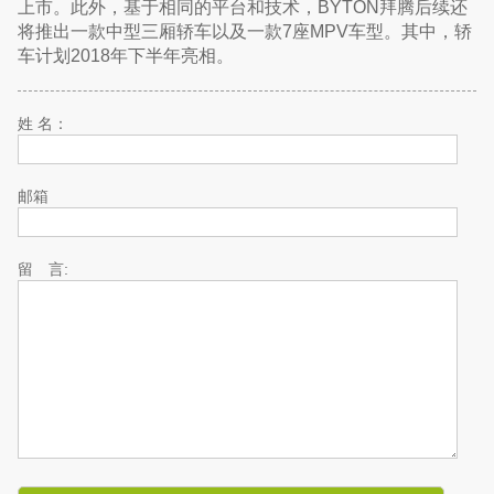
上市。此外，基于相同的平台和技术，BYTON拜腾后续还
将推出一款中型三厢轿车以及一款7座MPV车型。其中，轿
车计划2018年下半年亮相。
姓 名：
邮箱
留 言: