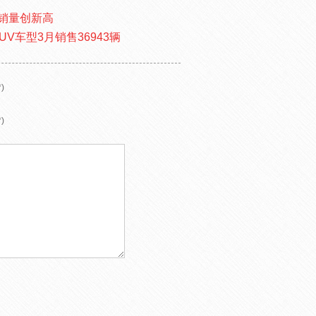
车销量创新高
UV车型3月销售36943辆
)
)