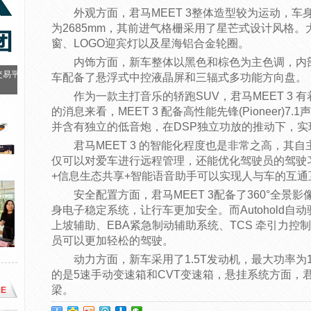
外观方面，君马MEET 3整体造型较为运动，车身尺寸
为2685mm，其前进气格栅采用了星芒式设计风格。
窗、LOGO迎宾灯以及星海铝合金轮圈。
内饰方面，新车整体以黑色和棕色为主色调，内
交易平
车配备了悬浮式中控液晶屏和三辐式多功能方向盘。
作为一款主打音乐的轿跑SUV，君马MEET 3
的消息来看，MEET 3 配备高性能先锋(Pioneer)
并含有独立的低音炮，在DSP独立功放的推动下，实现
君马MEET 3 的智能化程度也是非常之高，其自主
仅可以对爱车进行远程管理，还能优化驾驶员的驾驶习惯
+信息生态共享+智能语音助手可以实现人与车的互通
安全配置方面，君马MEET 3配备了360°全景
身电子稳定系统，让行车更加安全。而Autohold自
上坡辅助、EBA紧急制动辅助系统、TCS 牵引力控
员可以更加轻松的驾驶。
动力方面，新车采用了1.5T发动机，最大功率为1
的是5速手动变速箱和CVT变速箱，悬挂系统方面，君
梁。
E