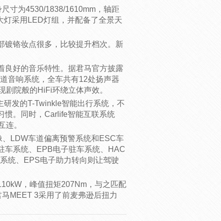
为4530/1838/1610mm，轴距
大灯采用LED灯组，并配备了全景天
部镀铬妆点很多，比较提升档次。新
 有着良好的音乐特性。据君马官方披露
7.1声道音响系统，全车共有12处扬声器
剧院般的HiFi环绕立体声效。
研发的T-Twinkle智能出行系统，不
。同时，Carlife智能互联系统
互连。
影像、LDW车道偏离预警系统和ESC车
动驻车系统、EPB电子驻车系统、HAC
制系统、EPS电子助力转向则让驾驶
10kW，峰值扭矩207Nm，与之匹配
马MEET 3采用了前麦弗逊后扭力