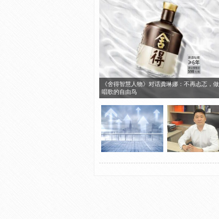
《舍得智慧人物》对话龚琳娜：不再忐忑，做
唱歌的自由鸟