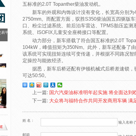
五标准的2.0T Topanther柴油发动机。
新车的外观和内饰设计没有变化，长宽高分别为4789
2750mm。而配置方面，驭胜S350柴油国五四驱
口、粉尘过滤系统、前后泊车雷达、TPMS胎压监测系
系统、ISOFIX儿童安全座椅接口等配置。
交易平
动力部分，新车搭载了符合国五标准的2.0T Top
104kW，峰值扭矩为350Nm。此外，新车还配备
该系统可实现扭矩连续可变传递，并根据不同路况智
定操控与能效经济。
据悉，新车后桥还配有伊顿机械式后桥差速锁，驭
可达50:50。
上一篇:
国六汽柴油标准明年起实施 将全面达到
下一篇:
大众将与福特合作共同开发商用车辆 满
姓 名：
输入名称 (*
E
邮箱