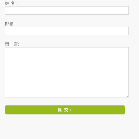
姓 名：
邮箱
留 言: