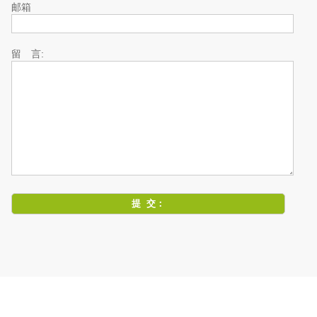
邮箱
留 言: