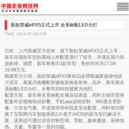
新款荣威eRX5正式上市 全系标配LED大灯
TIME: 2019-07-05
汽车
日前，上汽荣威官方宣布，旗下新款荣威eRX5正式上市，
新车在现款车型的基础上对配置进行了提升，并满足国六排
放标准。据悉，新车将推出3款车型，售价区间为17.59-
19.99万元。
根据官方介绍，新款荣威eRX5将依旧采用荣威家族律动设
计语言，展翼式格栅配有镀铬装饰条装饰，此外，新车将全
系标配LED大灯，令整车的科技感更为强烈。
配置方面，新车将全系标配全液晶仪表盘，同时主销车型将
配备外后视镜电动折叠、手机app远程控制、360度全景影
像、六安全气囊、车道保持等科技及安全配置，同时依旧搭
载了互联网汽车智能系统2.0-基于AliOS的斑马智行解决方
案，该系统可通过语音控制空调、导航、媒体播放、座椅加
热、天窗、车窗等一系列功能。