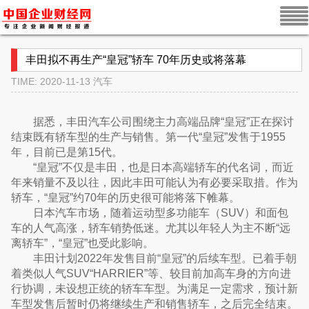
丰田拟不再生产“皇冠”轿车 70年历史或将落幕
TIME: 2020-11-13
汽车
据悉，丰田汽车公司围绕主力高端品牌“皇冠”正在探讨
结束既有轿车型的生产与销售。第一代“皇冠”发售于1955
年，目前已是第15代。
“皇冠”不仅是丰田，也是日本高端轿车的代名词，而近
年来销量不及以往，因此丰田可能认为有必要采取措。作为
轿车，“皇冠”约70年的历史很可能将落下帷幕。
日本汽车市场，随着运动型多功能车（SUV）和面包
车的人气高涨，轿车销势低迷。尤其以年轻人为主不断“远
离轿车”，“皇冠”也受此影响。
丰田计划2022年发售目前“皇冠”的后续车型。已着手朝
着类似人气SUV“HARRIER”等、较目前加高车身的方向进
行协调，未设想正统的轿车车型。为满足一定需求，预计新
车型发售后暂时仍将继续生产和销售轿车，之后完全结束。