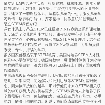
昂立STEM整合科学实验、模型建构、机械能源、机器人搭
建与编程、3D打印、数学等，并聚焦科学技术的应用与创
新，建立了一套课程体系。课程以儿童为中心，激发儿童学
习热情，培养动手能力、探索精神、协作意识和创新能力。
昂立STEM课程介绍
课程体系上，昂立STEM已经搭建了3-12岁的全系列课程框
架，涵盖了幼儿园和小学阶段。课程研发中心基于孩子的生
理发展特点、心理认知规律和国际STEM教育理念，结合多
年教学研究和课程实践，设置了8个级别课程，为学员提供
系统、专业、持续的学习。
很多国家都很热衷于STEM教育，美国将培养STEM人才延
伸到中小学教育阶段，德国将数学、母语和计算机作为小学
教育的重要目标，澳大利亚将STEM课程上升到了国家教育
战略高度。
美国幼儿教育协会研究表明，我们应该尽早让孩子接触数字
感觉、科学探究、问题解决和批判思维等STEM的基础概
念。因为孩子接触的越早，那对于他们未来在STEM相关领
域的学习获得成功的机会更大。STEM教育为未来培养了四
个最需要的能力：创新的能力、独立自主思考的能力、动手
能力、解决问题的能力。所以，我们应该鼓励和支持孩子对