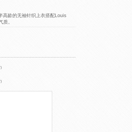
高龄的无袖针织上衣搭配Louis
雅气质。
)
)