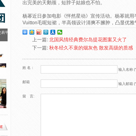
出完美的天鹅颈，短脖子姑娘也不怕。
杨幂近日参加电影《怦然星动》宣传活动。杨幂就用半
Vuitton毛呢短裙，半高领设计清爽不臃肿，凸显优
交易平
上一篇:
北国风情经典费尔岛提花图案又火了
下一篇:
秋冬经久不衰的烟灰色 散发高级的质感
姓 名：
输入名称 (*
邮箱
输入邮箱 (*
留 言:
E