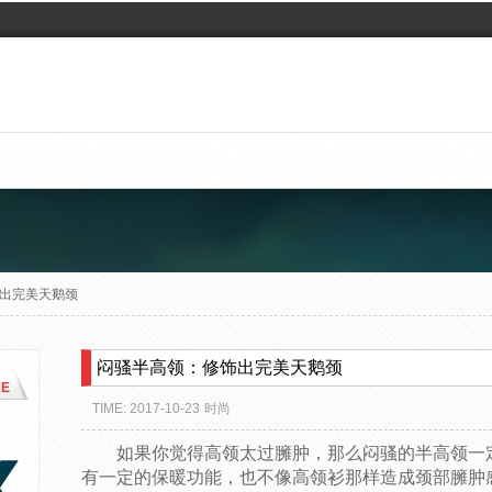
出完美天鹅颈
闷骚半高领：修饰出完美天鹅颈
E
TIME: 2017-10-23
时尚
如果你觉得高领太过臃肿，那么闷骚的半高领一
有一定的保暖功能，也不像高领衫那样造成颈部臃肿