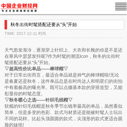
秋冬出街时髦搭配还要从“头”开始
TIME: 2017-12-11
时尚
天气愈发渐冷，逐渐穿上针织上、大衣和长靴的你是不是还
在寒风中瑟瑟发抖呢?作为时髦的潮流Icon，秋冬的出街时
髦搭配还要从“头”开始。
▽超高性价比单品——棒球帽▽
对于日常出街而言，最适合单品就是帅气的棒球帽啦!无论
是春夏还是秋冬，这件单品总是在时尚达人和明星们的街拍
中有着极高的曝光率。既可以点缀基本款的穿搭造型，又能
彰显你的时髦态度。
▽秋冬暖心之选——针织毛线帽▽
软糯的针织毛线帽是秋冬季节出镜率最高的单品，虽然看似
简单，但是多变的色彩、款式与材质还是能被时髦人士玩出
不同的花样。比起头顶圆圆的款式，尖顶形的款式更适合圆
脸的妹纸!