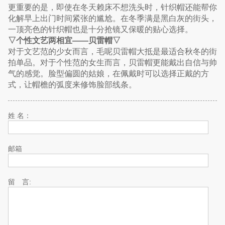
更重要的是，即使在冬天赖床不想洗头时，针织帽还能帮你
化解早上出门时间紧张的尴尬。在冬季满是黑白灰的街头，
一顶亮色的针织帽也是十分抢镜又保暖的贴心选择。
▽个性文艺两相宜——贝雷帽▽
对于文艺范的少女而言，毛呢贝雷帽大抵是最适合秋冬的街
拍单品。对于个性范的女生而言，贝雷帽更能戴出自信与帅
气的感觉。脸型偏圆的姑娘，在佩戴时可以选择正戴的方
式，让帽檐的弧度来修饰脸部线条。
姓 名：
邮箱
留 言: