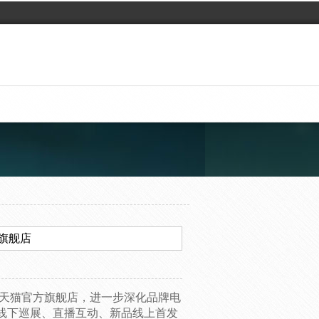
旗舰店
幕天猫官方旗舰店，进一步深化品牌电
线下巡展、直播互动、新品线上首发