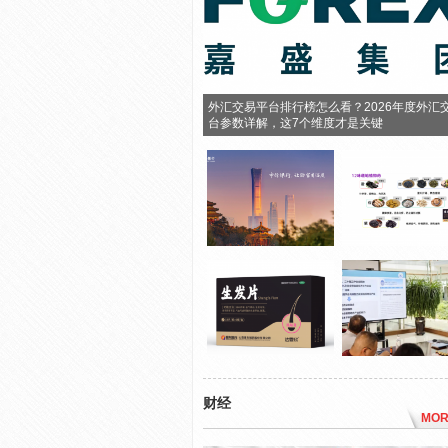
外汇交易平台排行榜怎么看？2026年度外汇
台参数详解，这7个维度才是关键
财经
MOR