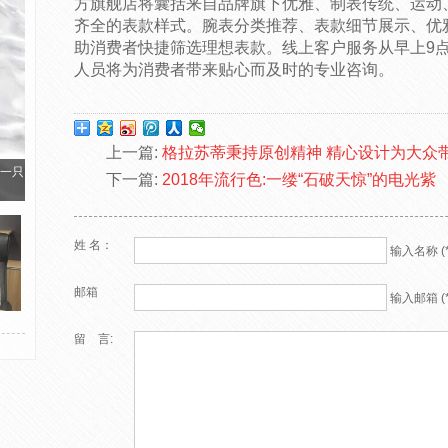
方旗舰店将囊括来自品牌旗下优雅、制表传统、运动
齐全的表款样式。腕表分类推荐、表款细节展示、优
助消费者快捷筛选理想表款。线上客户服务从早上9点
人员将为消费者带来贴心而及时的专业咨询。
上一篇:
格拉苏蒂秉持原创精神 精心设计为大众
一只
下一篇:
2018年流行色:一缕“石破天惊”的电光紫
姓 名：
输入名称 (*
邮箱
输入邮箱 (*
留 言: