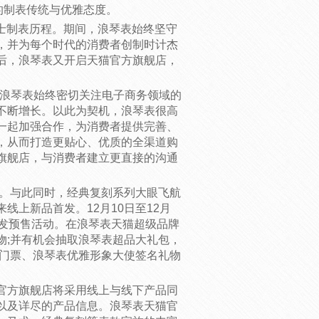
的制表传统与优雅态度。
瑞士制表历程。期间，浪琴表始终坚守
，并为每个时代的消费者创制时计杰
后，浪琴表又开启天猫官方旗舰店，
。
，浪琴表始终密切关注电子商务领域的
不断增长。以此为契机，浪琴表很高
一起加强合作，为消费者提供完善、
，从而打造更贴心、优质的全渠道购
旗舰店，与消费者建立更直接的沟通
幕。与此同时，经典复刻系列大眼飞航
线上新品首发。12月10日至12月
首发预售活动。在浪琴表天猫超级品牌
物;并有机会抽取浪琴表超品大礼包，
赛门票、浪琴表优雅形象大使签名礼物
官方旗舰店将采用线上与线下产品同
以及详尽的产品信息。浪琴表天猫官