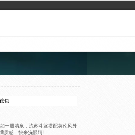
马鞍包
宛如一股清泉，流苏斗篷搭配英伦风外
又充满质感，快来洗眼睛!