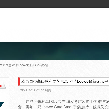
艺气息 种草Loewe最新Gate马鞍包
袁泉自带高级感和文艺气息 种草Loewe最新Gate
E
TIME: 2018-03-05
时尚
唐晶又来种草咯!袁泉在18秋冬时装周上优雅得
套，再加一只Loewe Gate Small手袋加持，低调