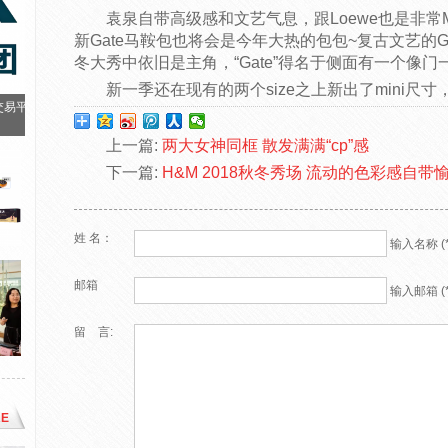
袁泉自带高级感和文艺气息，跟Loewe也是非常Ma
新Gate马鞍包也将会是今年大热的包包~复古文艺的Ga
冬大秀中依旧是主角，“Gate”得名于侧面有一个像
新一季还在现有的两个size之上新出了mini尺寸
交易平
上一篇:
两大女神同框 散发满满“cp”感
下一篇:
H&M 2018秋冬秀场 流动的色彩感自带
姓 名：
输入名称 (*
邮箱
输入邮箱 (*
留 言:
E