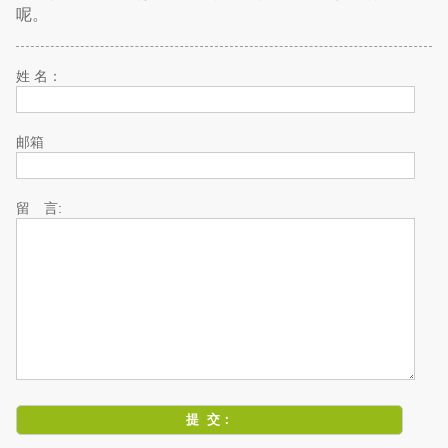
呢。
姓 名：
邮箱
留 言: