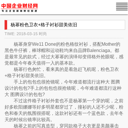
杨幂粉色卫衣+格子衬衫甜美依旧
TIME: 2018-03-15
时尚
杨幂身穿We11 Done的粉色格纹衬衫，搭配Mother的
黑色牛仔裤，棒球帽和运动鞋均来自品牌Balenciaga。都
是最常见的款式，经过大幂幂的演绎却变得格外抢眼呢，感
觉都是今年春天值得一入的基本款。
杨幂行色匆忙，看来真的是着急赶飞机呢，粉色卫衣
+格子衬衫甜美依旧。
手上的包包也很抢镜呢，今年难道都流行这种大 图腾
设计的包包?手上的包包也很抢镜呢，今年难道都流行这种
大 图腾设计的包包?
不过这件格子衬衫外套也不是杨幂第一个穿的呢，之前
好多欧阳娜娜等好多明星都穿过了，撞衫的人还不少呢，粉
色和春天的氛围很搭呢，这款衬衫还有一个蓝色款，去年冬
天的时候出镜率比较高。
杨幂之前的写真造型，穿同款格子大衣更是美颜暴击