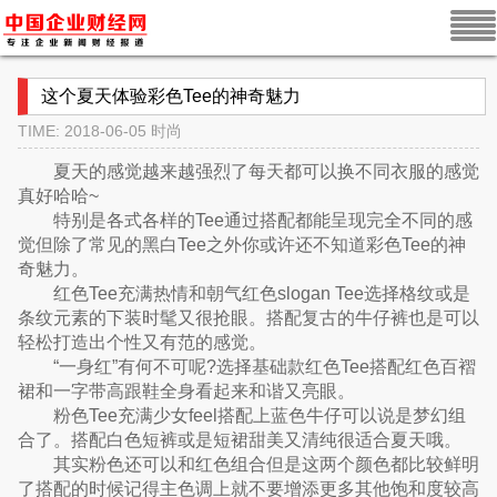
这个夏天体验彩色Tee的神奇魅力
TIME: 2018-06-05
时尚
夏天的感觉越来越强烈了每天都可以换不同衣服的感觉
真好哈哈~
特别是各式各样的Tee通过搭配都能呈现完全不同的感
觉但除了常见的黑白Tee之外你或许还不知道彩色Tee的神
奇魅力。
红色Tee充满热情和朝气红色slogan Tee选择格纹或是
条纹元素的下装时髦又很抢眼。搭配复古的牛仔裤也是可以
轻松打造出个性又有范的感觉。
“一身红”有何不可呢?选择基础款红色Tee搭配红色百褶
裙和一字带高跟鞋全身看起来和谐又亮眼。
粉色Tee充满少女feel搭配上蓝色牛仔可以说是梦幻组
合了。搭配白色短裤或是短裙甜美又清纯很适合夏天哦。
其实粉色还可以和红色组合但是这两个颜色都比较鲜明
了搭配的时候记得主色调上就不要增添更多其他饱和度较高