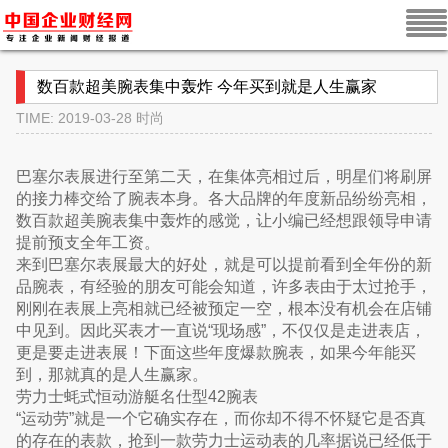
数百款超美腕表集中轰炸 今年买到就是人生赢家
TIME: 2019-03-28
时尚
巴塞尔表展进行至第二天，在集体亮相过后，明星们将刷屏
的接力棒交给了腕表本身。各大品牌的年度新品纷纷亮相，
数百款超美腕表集中轰炸的感觉，让小编已经想跟领导申请
提前预支全年工资。
来到巴塞尔表展最大的好处，就是可以提前看到全年份的新
品腕表，有经验的朋友可能会知道，许多表由于太过抢手，
刚刚在表展上亮相就已经被预定一空，根本没有机会在店铺
中见到。因此买表才一直说“现场感”，不仅仅是走进表店，
更是要走进表展！下面这些年度爆款腕表，如果今年能买
到，那就真的是人生赢家。
劳力士蚝式恒动游艇名仕型42腕表
“运动劳”就是一个它确实存在，而你却不得不怀疑它是否真
的存在的表款，抢到一款劳力士运动表的几率据说已经低于