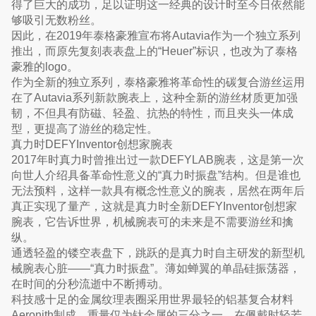
得了巨大的成功，足以证明这一经典的设计时至今日依然能
够吸引无数粉丝。
因此，在2019年泰格豪雅宣布将Autavia作为一个独立系列
推出，而原先复刻表表盘上的“Heuer”标识，也改为了泰格
豪雅的logo。
作为全新的独立系列，泰格豪雅将革命性的碳复合游丝运用
在了Autavia系列新款腕表上，这种全新的游丝材质更加强
韧，不但具有防磁、轻盈、抗热的特性，而且夹头一体成
型，更提高了游丝的稳定性。
真力时DEFYInventor创想家腕表
2017年时真力时曾推出过一款DEFYLAB腕表，这是第一次
向世人介绍具备革命性意义的“真力时振盘”结构。但是谁也
无法预料，这样一款具有概念性意义的腕表，居然在两年后
真正实现了量产，这就是真力时全新DEFYInventor创想家
腕表，它告诉世界，机械腕表可的未来是不需要游丝和擒
纵。
通透轻盈的镂空表盘下，跳跃的是真力时自主研发的新型机
械腕表心脏——“真力时振盘”。薄如蝉翼的单晶硅振荡器，
在时间的分秒流逝中不断搏动。
科技感十足的金属纹理表圈采用世界最轻的铝基复合材料
Aeronith制成，重量仅为钛金属的三分之一，在佩戴时轻若