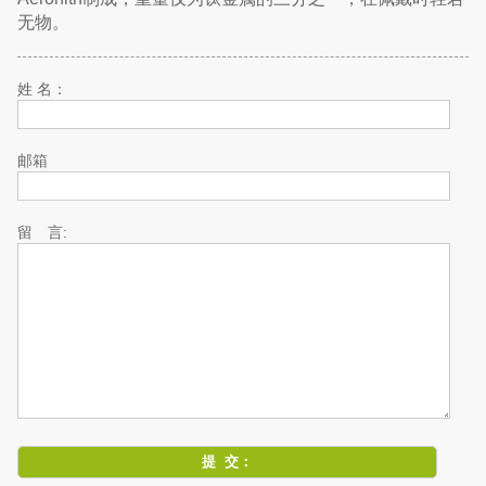
无物。
姓 名：
邮箱
留 言: