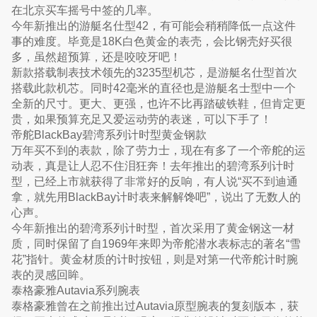
在北京买车摇号中签的几率。
今年新推出的游艇名仕型42，有可能会稍稍降低一点这件
事的难度。毕竟是18K白色黄金的表壳，会比钢壳好买很
多，虽然超预算，还是咬咬牙吧！
新款搭载制表技术领先的3235型机芯，是游艇名仕型首次
搭载此款机芯。同时42毫米的直径也是游艇名士型中一个
全新的尺寸。更大、更强，也许不比再踏破铁鞋，但肯定更
贵，如果预算充足又爱运动劳的表迷，可以下手了！
帝舵BlackBay碧湾系列计时型黄金钢款
万年买不到的表款，除了劳力士，现在有多了一个帝舵的运
动表，真是让人忍不住泪狂奔！去年推出的碧湾系列计时
型，已经上市就获得了非常好的反响，有人说“买不到迪通
拿，就先用BlackBay计时表来解解馋吧”，说出了无数人的
心声。
今年新推出的碧湾系列计时型，首次采用了黄金钢这一材
质，同时保留了自1969年来即为帝舵潜水表标志的著名“雪
花”指针。黄金材质的计时按钮，则是对第一代帝舵计时腕
表的灵感回眸。
泰格豪雅Autavia系列腕表
泰格豪雅曾在之前推出过Autavia原型腕表的复刻版本，获