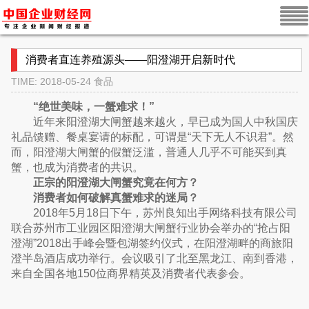
消费者直连养殖源头——阳澄湖开启新时代
TIME: 2018-05-24
食品
“绝世美味，一蟹难求！”
近年来阳澄湖大闸蟹越来越火，早已成为国人中秋国庆
礼品馈赠、餐桌宴请的标配，可谓是“天下无人不识君”。然
而，阳澄湖大闸蟹的假蟹泛滥，普通人几乎不可能买到真
蟹，也成为消费者的共识。
正宗的阳澄湖大闸蟹究竟在何方？
消费者如何破解真蟹难求的迷局？
2018年5月18日下午，苏州良知出手网络科技有限公司
联合苏州市工业园区阳澄湖大闸蟹行业协会举办的“抢占阳
澄湖”2018出手峰会暨包湖签约仪式，在阳澄湖畔的商旅阳
澄半岛酒店成功举行。会议吸引了北至黑龙江、南到香港，
来自全国各地150位商界精英及消费者代表参会。