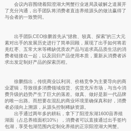
会议内容围绕着阳澄湖大闸蟹行业迷局及破解之道展开
了充分沟通，出手团队将消费者直连养殖源头的做法赢得了
与会者的一致赞同。
出手团队CEO徐鹏首先从“拯救、较真、探索”的三大元
素对出手的发展历史进行了简单回顾，展现了出手如何将若
羌红枣、五常大米等稀缺优质农产品与追求高品质生活的消
费者链接在一起，以及回归产品使用本质，重新从消费者诉
求出发定制好产品的探索历程。
徐鹏指出，传统商业以利润、价格竞争为主要导向的商
业逻辑，导致很多消费领域假货、劣货充斥市场，与当今消
费升级的趋势产生了巨大的落差。做真、做好是新一代品牌
的唯一出路。而想要在混乱的商业环境里确保真和好，消费
者必须向上溯源，从源头控制稀缺资源。
出手通过两年多的耕耘，拿下了阳澄东湖1600亩养殖
湖面（占总养殖面积10%），消费者可以直接通过出手签约
包湖，享受包湖范围内定制化养殖的正宗阳澄湖大闸蟹。