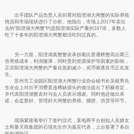
出手团队产品负责人吴剑霄对阳澄湖大闸蟹的实际养殖
情况和市场现状进行了分析。他指出，市场上2017年卖出
去的“阳澄湖大闸蟹”约是阳澄湖实际产量的167倍，多数人
吃了十多年的阳澄湖大闸蟹都没吃到过真的。
另一方面，阳澄湖真蟹蟹农承担着比普通螃蟹高出两三
倍养殖成本，利润微薄，同时受到资源保护等因素的影响，
正宗阳澄湖大闸蟹的产量在急剧减小，劣币驱逐良币正在发
生。
苏州市工业园区阳澄湖大闸蟹行业协会秘书长吴根男先
生在会上对出手消费直连稀缺源头的做法提出了积极肯定，
并代表阳澄湖蟹农对与会人员表示感谢。同时他还做出承
诺，会监督好、管理好大闸蟹的养殖、捕捞、供货等环节。
现场紧接着举行了签约仪式，某电商平台创始人吴婧女
士和曼天雨集团的石强先生作为嘉宾代表，上台签署了各自
的包湖协议。