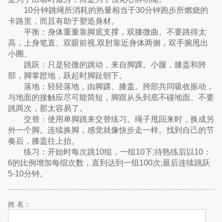
10分钟跳绳所消耗的热量相当于30分钟跑步所燃烧的
卡路里，而且有助于塑造身材。
平衡：身体重量靠脚底支撑，双膝微曲。不要跳得太
高，上身笔直、双眼前视.双肘靠近身体两侧，双手腕甩出
小圈。
跳跃：只是轻微的跳动，来自脚踝。小腿，膝盖和胯
部，脚掌蹬地，跃起时脚趾朝下。
落地：轻轻落地，由脚踝、膝盖。胯部共同吸收振动，
与地面的接触应尽可能简短，脚跟从头到底不碰地面。不要
跳两次，那太容易了。
交替：使用单脚跳来交替练习。绳子甩回来时，换成另
外一个脚。连续换脚，感觉就像快步走一样。找到自己的节
奏后，膝盖往上抬。
练习：开始时每次跳10组，一组10下;待熟练后以10：
6的比例增加每组次数，直到达到一组100次;最后连续跳跃
5-10分钟。
姓 名：