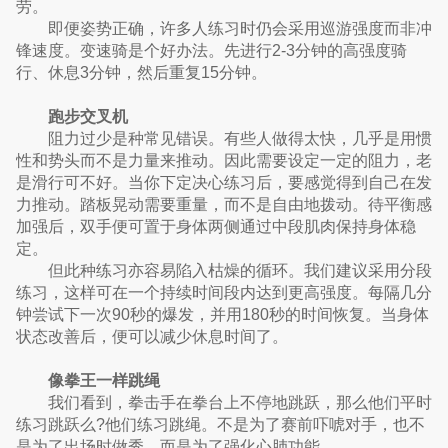
劳。
即便姿势正确，许多人练习时仍会采用巡游强度而非冲
锋速度。变速骑是个好办法。先进行2-3分钟的高强度骑
行、休息3分钟，然后重复15分钟。
跑步交叉机
阻力过少是种常见错误。有些人做得太快，几乎是用惯
性和势头而不是力量来推动。因此需要设定一定的阻力，老
是滑行可不好。当你下定决心练习后，要感觉得到自己在发
力推动。踏板晃动需要重量，而不是自由地拨动。待平衡感
加强后，双手便可置于身体两侧通过中段肌肉保持身体稳
定。
但此种练习亦容易陷入枯燥的循环。我们建议采用分段
练习，这样可在一个持续时间段内达到更高强度。每隔几分
钟尝试下一次90秒的爆发，并用180秒的时间恢复。当身体
状态改善后，便可以减少休息时间了。
像拳王一样跳绳
我们看到，拳击手在拳台上不停地跳跃，那么他们平时
练习跳跃么?他们练习跳绳。不是为了赛前吓唬对手，也不
是为了出场时做秀，而是为了强化心肺功能。