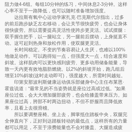
阻力做4-6组。每组10分钟的练习，中间休息2-3分钟。这样
心率不至于一路降低，也可以随时准备增加强度。
达拉斯有氧中心运动学家扎克·巴克斯代尔指出，过多
的前后跑步缺乏左右移动，会让关节很快疲劳，也会让身体
很快疲劳。所以需要提高灵活性使跨步更灵活。试试摆腿：
双手握住把手，以一腿站立，另一腿前后摆动，上身挺直不
动。这可起到热身和放松作用，使双腿更灵活。
长时间稳定。不变的节奏容易让人生厌，也难以100%
地做足动作。可以跑得短一点，但强度大一点，结合速度和
斜坡。这样肌肉可以更快感到疲劳、更多动用储备能量，导
致一天内更有效地脂肪燃烧。以2%的斜坡开始，跑几组后
增至10%斜坡(这时走动即可)，强度越大，所需时间越短。
印第安那波利斯健康运动俱乐部健身中心主任布莱恩·
霍兹说道：“最常见的不当姿势就是座位过高或过低。”如果
座位过低，会大大增加腿部疲劳，也会给膝盖带来压力。如
果座位过高，胯部不时两边扭动，不但不舒服而且降低效
率，且看上去很滑稽。
所以要调整座椅。坐上去，脚掌抵住踏板中央，双腿完
全伸直向下，正好到达踏板转动的最低点，这样所有的力量
都可以用足，不至于浪费能量也不会对膝盖、大腿造成疲