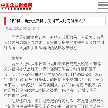
划船机，跑步交叉机，跳绳三大时尚健身方法
TIME: 2017-03-24
体育
同样是到健身房训练，有些人减肥效果十分显著，有些
人非常努力却不过尔尔。其实健身房里的器械有着各自的训
练方向，比如耐力训练器械的减肥效果最好。
划船机
宾夕法尼亚大学轻量级划船教练麦克艾文说道：“最常
见的错误姿势是练习中双手碰到了膝盖，动作因而乱了
套。”此时不妨将划船的动作视为舞蹈，打节拍1-2-3、3-2-
1。数1时蹬腿;数2时身体后倾摇动上身;数3时将手拉回至肋
骨下端，转动双桨。然后倒回来。数3时伸展双臂;数2时身
体自胯部起前倾;数1时抬起双腿。“结合在一起后，这是一
个连贯的动作。”
划船练习是一项长期稳定的练习动作，不是那么容易在
全部练习中保持力量及正确姿势的。诀窍在于开始时以中等