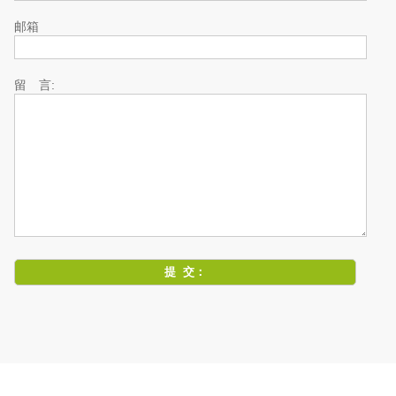
邮箱
留 言: