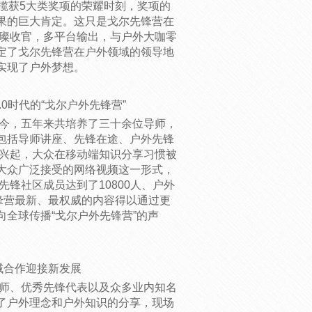
揽获5大类奖项的荣耀时刻，奖项的
果的巨大肯定。这只是戈尔先锋营在
璀璨收官，多平台输出，与户外大咖零
定了戈尔先锋营在户外领域的领导地
实现了户外梦想。
.0时代的“戈尔户外先锋营”
目至今，五年来共培养了三十余位导师，
包括导师讲座、先锋在途、户外先锋
的兴起，大众在移动端知识分享习惯被
大众广泛接受的网络视频这一形式，
先锋社区成员达到了10800人、户外
锋营最新、最权威的内容得以通过更
全球传播“戈尔户外先锋营”的声
域合作迎接新发展
导师、优秀先锋代表以及众多业内知名
了户外理念和户外知识的分享，现场