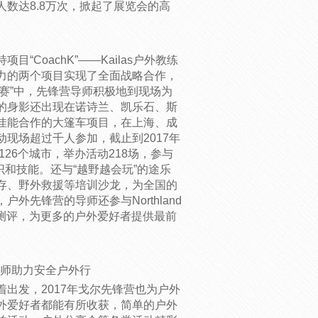
数达8.8万次，掀起了展览会的高
CoachK”——Kailas户外教练
力的两个项目实现了全面战略合作，
野挑战赛”中，先锋营导师积极地到现场为
的身影还出现在诺诗兰、凯乐石、斯
佳能合作的大篷车项目，在上海、成
现场超过千人参加，截止到2017年
26个城市，举办活动218场，参与
识和技能。还与“越野越会玩”的途乐
存、野外救援等培训沙龙，为全国的
先锋营的导师还参与Northland
产品测评，为更多的户外爱好者提供最前
导师助力安全户外行
出发，2017年戈尔先锋营也为户外
外爱好者都能有所收获，简单的户外