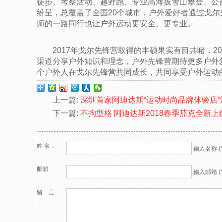
徒步、考察活动、越野跑、专业高海拔雪山攀登、公
纷呈，总覆盖了全国20个城市，户外爱好者通过戈
师的一路同行也让户外运动更安全、更专业。
2017年戈尔先锋营取得的丰硕果实有目共睹，2
渠道分享户外知识和理念，户外先锋营期待更多户外
个户外人在戈尔先锋营共同成长，共同享受户外运动
上一篇:
深圳首家阿迪达斯“运动时尚品牌体验店
下一篇:
不拘型格 阿迪达斯2018春季茄克全新上
姓 名：
输入名称 (*
邮箱
输入邮箱 (*
留 言: