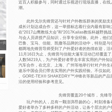
近百人积极参与，同时通过乐视进行现场直播，在线人
潮。
此外戈尔先锋营还与针对户外教练群体的奖励支持项目“
成长计划达成合作，这一举措标志着行业内最有影响
在“2017山鹰教练大会”和“2017Kailas教练杯越
与会人员讲授产品知识，分享专业经验。此外，他们
巴鲁、宝马、佳能、凯撒等品牌的活动中，特别是与
一只
都两地先锋营导师受到了户外爱好者的热情欢迎，活动
11月16日为止，先锋营与佳能大篷车活动已经覆盖了1
人数56219人，为户外爱好者带去丰富实用的户外知
汽车合作，在北京、上海、广州等地举行针对户外生
途乐中国会员们带去实用的户外实践经验。不仅如此，户外
、GORE-TEX® SHAKEDRY™冲锋衣等新品的
沿的使用经验和参考意见。
先锋营覆盖20个城市， 先锋
玩户外的人，总有一颗澎湃昂扬的心，时刻准备着
爱好者举办了多种多样的户外活动，让各个层次的户