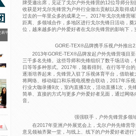
牌受邀出席，见证了戈尔户外先锋营的12位导师分别
收获是对戈尔先锋营为户外行业做出贡献以及取得成
过去的一年里众多的成果之一。2017年戈尔先锋营
距离、多领域合作，多地区进行戈尔先锋日活动，奠
位，越来越多的户外爱好者在戈尔先锋营的影响下，
交易平
GORE-TEX®品牌携手乐视户外推出2
2013年GORE-TEX®品牌发起户外先锋营项
三千多名先锋。这些导师和先锋组织了数千场活动，
日等等多种形式。2017年，随着得到、在行等平台
逐渐培养起来，先锋营入驻了乐视体育平台，借助被
将网络、移动端口和乐视电视整合联动，2017年乐视
行业大咖录播9次，室内直播3次，活动直播1次，先
简单、直接的方式与更多户外爱好者见面，通过网络向
音。
强强联手，户外先锋营多领
在2017年亚洲户外展览会上，戈尔户外先锋营
E
意见领袖齐聚一堂，与线上、线下的户外爱好者进行