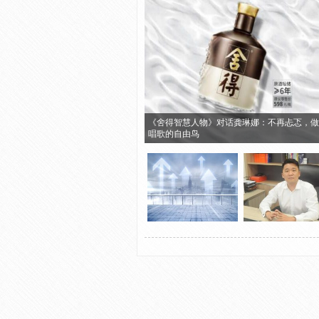
《舍得智慧人物》对话龚琳娜：不再忐忑，做
唱歌的自由鸟