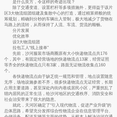
是什么良方，令这样的奇迹出现？
除了交通变道、设置栏杆等多项措施外，更得益于该片
区3大物流组团组建及集散中心的打造，通过精算师般的统
筹规划，精确到分秒的车辆出入管制，极大地减少了货物在
马路上的流转，从而保持了人流、车流、货流的顺畅。
分片发展
优化效率
设3大物流组团
拉包工人“线上接单”
先前，沙河服装市场商圈原有大小快递物流点共176
个，其中，有固定经营场地的快递物流点13家，经营证照
等齐全的快递物流点只有3家，路面无证物流收集点160
个。
各快递物流点由于缺乏统一规范和管理，地点设置随意
无序，场地设施参差不齐，很多快递物流点无证经营，长期
占用主要道路，甚至深处内街内巷或居民小区，严重扰乱了
辖内居民的正常生活，给沙河地区的交通秩序、消防安全和
社会治安带来了很大的隐患。
就此，天河区确定了“引入现代物流，促进产业升级”的
总体思路，希望充分发挥综合性物流企业在信息管理平台、
仓储设备、配送车辆等方面的优势，从根本上解决沙河交通