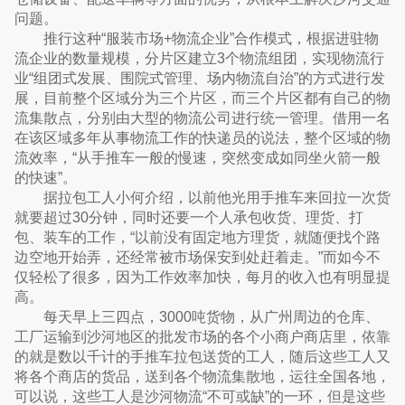
问题。
推行这种“服装市场+物流企业”合作模式，根据进驻物
流企业的数量规模，分片区建立3个物流组团，实现物流行
业“组团式发展、围院式管理、场内物流自治”的方式进行发
展，目前整个区域分为三个片区，而三个片区都有自己的物
流集散点，分别由大型的物流公司进行统一管理。借用一名
在该区域多年从事物流工作的快递员的说法，整个区域的物
流效率，“从手推车一般的慢速，突然变成如同坐火箭一般
的快速”。
据拉包工人小何介绍，以前他光用手推车来回拉一次货
就要超过30分钟，同时还要一个人承包收货、理货、打
包、装车的工作，“以前没有固定地方理货，就随便找个路
边空地开始弄，还经常被市场保安到处赶着走。”而如今不
仅轻松了很多，因为工作效率加快，每月的收入也有明显提
高。
每天早上三四点，3000吨货物，从广州周边的仓库、
工厂运输到沙河地区的批发市场的各个小商户商店里，依靠
的就是数以千计的手推车拉包送货的工人，随后这些工人又
将各个商店的货品，送到各个物流集散地，运往全国各地，
可以说，这些工人是沙河物流“不可或缺”的一环，但是这些