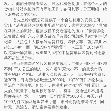
发……他们分别身着深蓝、浅蓝和橘色制服，在这个不大的
货物中转站内忙碌而有序地工作，各司其职，分工明细，绝
不浪费多余的空间。
“首先是给物流公司提供了一个合法稳定的安身之所，
实现了从占道经营到集中配送的转变，这样大大减少了货物
在马路上的流转，也就减轻了交通运输的压力，”负责该物
流集散点的广东云企供应链管理有限公司总经理唐坤刚告诉
记者，从拉包工人接单到理货打包、装载发车，前后耗时不
超过1小时，而一辆1.5吨车型的货车，人工叉车10分钟可
以装满一辆货车，载重量为5吨的中型货车从装货到出仓总
共不超过15分钟。
作为全国闻名的服装批发集散地，广州天河区沙河区域
不到1平方公里的地方，分布着31家大小不一的批发市场，
共有约3万个档口，从业人员接近10万人，日均来往客商接
近30万，日均货物吞吐量达3000吨，约720万件衣物从这
里流向全国各地。但如今，你漫步在沙河地区也能看到，庞
大的货流量下，这里秩序依然井井有条，交通也并不拥堵。
即便在去年“双十一”期间，日均货量达5000吨，每天超过
1000万件衣物从这里发出，也并未出现货物滞留情况，同
时无一宗治安、消防案件及意外发生。