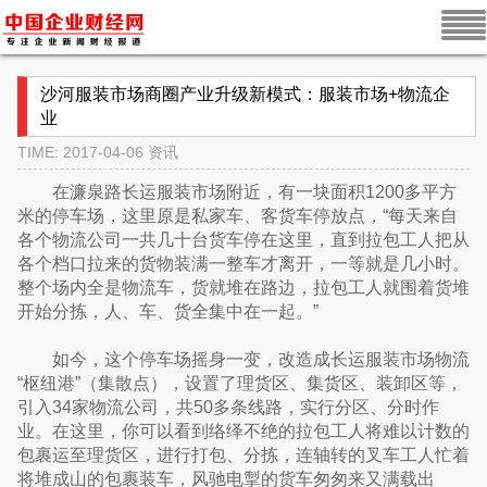
沙河服装市场商圈产业升级新模式：服装市场+物流企
业
TIME: 2017-04-06
资讯
在濂泉路长运服装市场附近，有一块面积1200多平方
米的停车场，这里原是私家车、客货车停放点，“每天来自
各个物流公司一共几十台货车停在这里，直到拉包工人把从
各个档口拉来的货物装满一整车才离开，一等就是几小时。
整个场内全是物流车，货就堆在路边，拉包工人就围着货堆
开始分拣，人、车、货全集中在一起。”
如今，这个停车场摇身一变，改造成长运服装市场物流
“枢纽港”（集散点），设置了理货区、集货区、装卸区等，
引入34家物流公司，共50多条线路，实行分区、分时作
业。在这里，你可以看到络绎不绝的拉包工人将难以计数的
包裹运至理货区，进行打包、分拣，连轴转的叉车工人忙着
将堆成山的包裹装车，风驰电掣的货车匆匆来又满载出