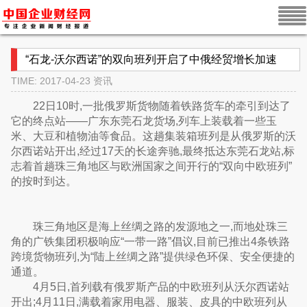
“石龙-沃尔西诺”的双向班列开启了中俄经贸增长加速
TIME: 2017-04-23
资讯
22日10时,一批俄罗斯货物随着铁路货车的牵引到达了
它的终点站——广东东莞石龙货场,列车上装载着一些玉
米、大豆和植物油等食品。这趟集装箱班列是从俄罗斯的沃
尔西诺站开出,经过17天的长途奔驰,最终抵达东莞石龙站,标
志着首趟珠三角地区与欧洲国家之间开行的“双向中欧班列”
的按时到达。
珠三角地区是海上丝绸之路的发源地之一,而地处珠三
角的广铁集团积极响应“一带一路”倡议,目前已推出4条铁路
跨境货物班列,为“陆上丝绸之路”提供绿色环保、安全便捷的
通道。
4月5日,首列载有俄罗斯产品的中欧班列从沃尔西诺站
开出;4月11日,满载着家用电器、服装、皮具的中欧班列从