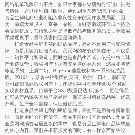
网络刷单现象层出不穷。如果大家都在钻研如何通过广告兜
售情怀、通过让利赚取眼球、通过刷单营造“爆款”的假象，
食品生鲜电商行业将陷入非良性竞争的无序发展局面。因
为，前端大量投入，直采、品控、冷链等后端环节成本势必
会受到挤压，其结果必然是降低产品与服务的品质，导致劣
币驱逐良币，最终受害的还是消费者。
打造食品生鲜电商的民族品牌，靠的不是用广告兜售情
怀，而是用实力征服人心。我买网的核心优势在于，不仅是
一个销售平台和渠道，同时也是食品生产者。依托中粮全球
产业链优势，我买网旗下拥有安至选肉类系列、悠采和初萃
粮油系列、上质牛奶、BigBang能量饮料等一系列优质品
牌。2016年，原属中粮集团的英国、欧洲、日本、韩国等
公司被划属到我买网旗下，使我买网可在全球60多个国家
实现食材直采。目前平台SKU数量已达3万多个，更使得我
们可从产品源头实施严格品控，保证原材料优选品种、优选
产地、生产全程监控，保证最优品质。
打造食品生鲜电商的民族品牌，靠的不是用价格博取眼
球，而是用匠心打造价值。食品电商的根基是食品，食品安
全是网购消费者最直接的需求，也是食品生鲜电商品牌构建
的核心内容。我们在求新求变的同时，有一样东西始终没