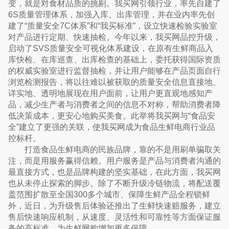
变，就是对食材品质的挑剔。我买网引领行业，率先自建了
6S质量管理体系，加强入库、出库管理，并在业内率先创
建了“质量安全7C体系”和“我买标准”，设立快速检验实验室
对产品进行定期、快速抽检。今年以来，我买网品控升级，
启动了SVS质量安全可视化体系建设，在原有生鲜商品入
库快检、在库巡查、出库检查的基础上，委托获得国际资质
的权威实验室进行监督抽检，并让用户能够在产品页面自行
浏览检测报告，将以往难以被获取的质量安全信息直接地、
详实地、透明地展现在用户面前，让用户更直观地感知产
品，减少生产者与消费者之间的信息不对称，帮助消费者降
低决策成本，更安心地购买美食。此举将我买网与“食品安
全”建立了更强的关联，使我买网成为食品生鲜电商行业品
控标杆。
打造食品生鲜电商的民族品牌，靠的不是用刷单骗取关
注，而是用服务赢得信赖。用户服务是产品与消费者沟通的
最直接方式，也是品牌构建的坚实基础，在此方面，我买网
也从未停止探索的脚步。除了不断升级冷链物流，将配送覆
盖范围扩散至全国300多个城市、保障生鲜产品全程锁鲜
外，近日，为升级售后体验还推出了生鲜快速赔服务，建立
售后快速响应机制，从速度、灵活性和可靠性等方面保证服
务的高标准，为生鲜网购增加更多保障。