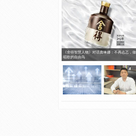
《舍得智慧人物》对话龚琳娜：不再忐忑，做
唱歌的自由鸟