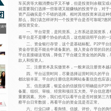
车买房等大额消费似乎又不够，但是投资到余额宝或
就需要我们选择一些靠谱又能赚钱的投资平台，对于
资产品确实是个不错的选择。相对其他投资来说这种
那么，我们该怎样评判一个投资平台是否可靠呢?惠
握投资安全。
交易平
一、平台背景，是民营系、上市系还是国资系，
看平台是不是哪个协会的成员，这也能说明平台的一
二、资金银行存管，这个是基础标配。P2P平
资金存管是不能去申请备案的。接入资金存管的目的
平台直接碰这笔钱，降低了平台建立资金池的风险，
款人和投资人。
三、注册资本及实缴资本，一般来说注册资本越
四、平台运营时间，尽量选择运营时间久的平台
都比较丰富。平台的注册信息和网站备案信息也应该
五、信息披露，银监会的信披指引明确提出P2
备案、组织、审核、经营和项目五大类。平台信息透
重要因素。另外，我们也可以看平台是否对接第三方
察平台日常数据，再看平台的资金流是否正常。
E
六、行业口碑，看舆情、信披、评价。平台的舆