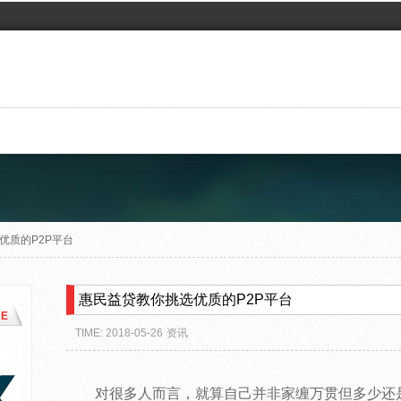
优质的P2P平台
惠民益贷教你挑选优质的P2P平台
E
TIME: 2018-05-26
资讯
对很多人而言，就算自己并非家缠万贯但多少还