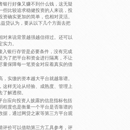
者银行好像又赚不到什么钱，这无疑
一些比较追求稳健投资的人来说，投
投资确实更加的简单，也相对灵活。
民益贷认为，要从以下几个方面去把
相对来说背景越强越信得过。还可以
定实力。
台接入银行存管是必要条件，没有完成
是为了把平台和资金进行隔离，不让
尽量保障每一笔资金对应着真实的借
高，实缴的资本越大平台就越靠谱。
，这样无论从经验、成熟度、管理上
去了解透彻。
P平台应向投资人披露的信息指标包括
明程度也是衡量一个平台是否靠谱的
数据，通过网贷之家等第三方平台观
情评价可以借助第三方工具参考，评