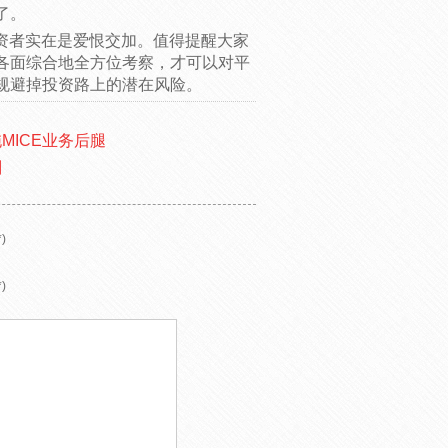
了。
投资者实在是爱恨交加。值得提醒大家
各面综合地全方位考察，才可以对平
规避掉投资路上的潜在风险。
MICE业务后腿
划
)
)