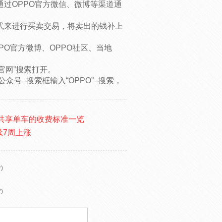
通过OPPO官方微信、微博等渠道通
式来进行买卖交易，将卖出的钱补上
PO官方微博、OPPO社区、当地
官网”搜索打开。
众号–搜索框输入“OPPO”–搜索，
年共享单车的收费标准一览
续7周上涨
)
)