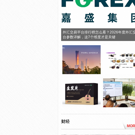
外汇交易平台排行榜怎么看？2026年度外汇
台参数详解，这7个维度才是关键
财经
MOR