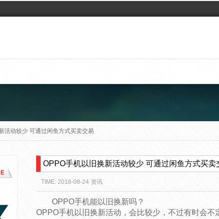
换新活动较少 可通过闲鱼方式买卖交易
OPPO手机以旧换新活动较少 可通过闲鱼方式买卖
E
TIME: 2018-08-24
资讯
OPPO手机能以旧换新吗？
OPPO手机以旧换新活动，会比较少，不过有时会不