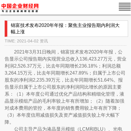
锦富技术发布2020年年报：聚焦主业报告期内利润大
幅上涨
TIME: 2021-04-02
资讯
2
021年
3月3
1日晚间，锦富技术
发布2
020年
年报，公
告显示公司报告期内实现营业总收入
136,423.27
万元，营业
利润
2,526.37
万元，比去年同期增长
236.18%
；利润总额
3,264.15
万元，比去年同期增长
247.89%
；归属于上市公司
股东的净利润
2,235.39
万元，比去年同期增长
51.64%
。报
告显示归属于上市公司股东的净利润同比增长的原因主要
系：（1）本年度公司通过优化产品结构和精细化管理，液
晶显示模组产品的毛利率较上年有所增加；（2）随着加强
对成本费用的管控，本年度的销售费用较上年有所下降；
（3）本年度信用减值损失及资产减值损失较上年大幅下
降。
公司主导产品为液晶显示模组（LCM和BLU）、光电