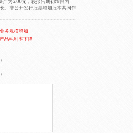
产为6.00元，较报告期初增幅为
益增长、非公开发行股票增加股本共同作
% 业务规模增加
% 产品毛利率下降
)
)