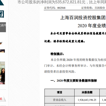
市公司股东的净利润为535,672,821.81元，比上年同
交易平
E