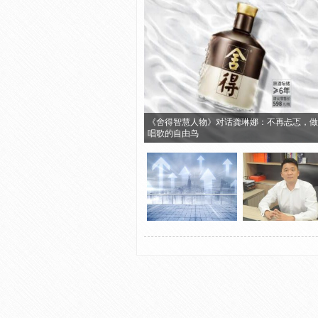
《舍得智慧人物》对话龚琳娜：不再忐忑，做
唱歌的自由鸟