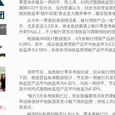
季度末的最后一周持平。而上周，封闭式预期收益型产
微降0.02个百分点。业内普遍认为，结合当前资金
财的收益率“稳中回落”将会是大概率事件，建议投资
从今年一季度的表现情况看，银行理财产品一改“
升。尤其是进入3月末，资金面趋紧遇上银行季度考
交易平
升至5%以上，不少银行甚至出现收益与期限倒挂的
根据融360统计数据显示，3月份银行理财产品的
0.08%。其中，保证收益类理财产品平均收益率为3.
收益率为3.59%，非保本浮动收益类理财产品平均收益
清明节后，虽然银行季末考核结束，但从银行理
下跌。根据普益标准数据统计，节后第一周银行共发行
收益型产品平均收益率为4.32%，与前一周持平。节
其中封闭式预期收益型产品平均收益为4.30%。
“银行3月末考核期已过，资金面偏紧情况有所缓
率或将保持平稳振荡甚至小幅下滑的趋势，持续上升
君表示。
E
融360分析师刘银平认为认为，季末考核已过，