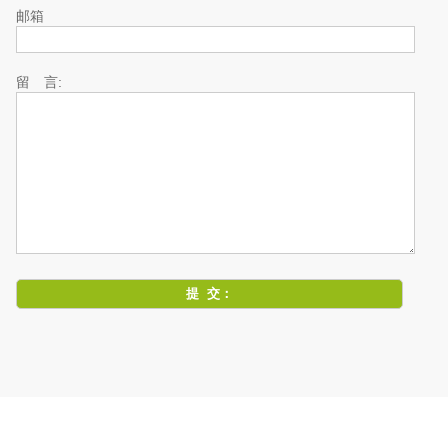
邮箱
留 言: