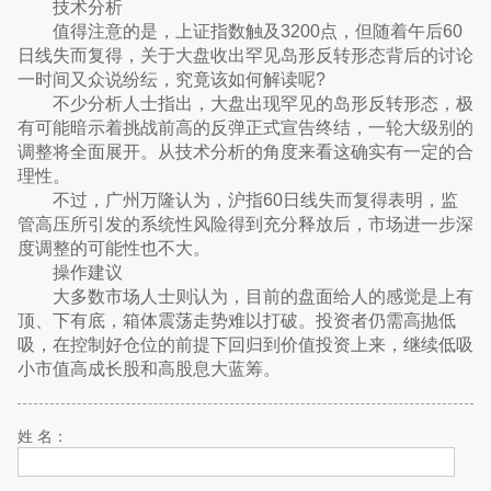
技术分析
值得注意的是，上证指数触及3200点，但随着午后60
日线失而复得，关于大盘收出罕见岛形反转形态背后的讨论
一时间又众说纷纭，究竟该如何解读呢?
不少分析人士指出，大盘出现罕见的岛形反转形态，极
有可能暗示着挑战前高的反弹正式宣告终结，一轮大级别的
调整将全面展开。从技术分析的角度来看这确实有一定的合
理性。
不过，广州万隆认为，沪指60日线失而复得表明，监
管高压所引发的系统性风险得到充分释放后，市场进一步深
度调整的可能性也不大。
操作建议
大多数市场人士则认为，目前的盘面给人的感觉是上有
顶、下有底，箱体震荡走势难以打破。投资者仍需高抛低
吸，在控制好仓位的前提下回归到价值投资上来，继续低吸
小市值高成长股和高股息大蓝筹。
姓 名：