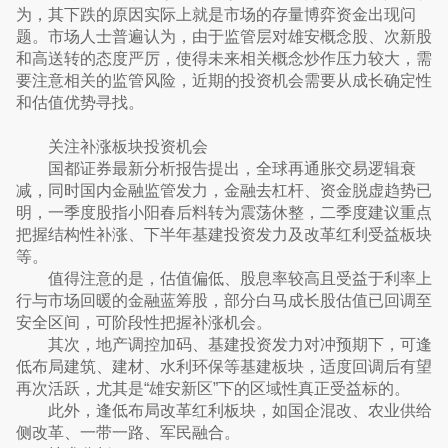
为，其下跌的原因实际上就是市场的存量博弈资金出现问
题。市场人士普遍认为，由于监管层对雄安概念股、次新股
和高送转的态度严厉，使得未来相关概念炒作压力较大，需
要注意相关的监管风险，近期的投资机会需要从成长确定性
和估值优势寻找。
关注补涨板块投资机会
国都证券最新分析报告提出，全球再通胀交易逻辑衰
减，同时国内金融监管发力，金融去杠杆、资金脱虚趋势已
明，一季度股指小阳春后料转为震荡休整，二季度建议重点
把握结构性补涨、下半年基建投资发力及改革红利受益板块
等。
值得注意的是，估值偏低、股息率较高且受益于利率上
行与市场回暖的金融蓝筹股，部分白马成长股估值已回调至
安全区间，可阶段性把握补涨机会。
其次，地产调控加码、基建投资发力对冲预期下，可逢
低布局建筑、建材、水利环保等基建板块，适度回调后有望
再次活跃，尤其是“雄安新区”下的区域性真正受益标的。
此外，逢低布局改革红利板块，如国企混改、农业供给
侧改革、一带一路、军民融合。