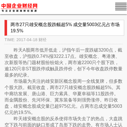
两市27只雄安概念股跌幅超5% 成交量5003亿元占市场
19.5%
TIME: 2017-04-18
财经
昨天A股两市低开低走，沪指午后一度跌破3200点，截
至收盘，沪指跌0.74%报3222.17点。雄安概念、粤港澳、
次新股等热门题材股纷纷熄火，两市逾2200只个股下跌，
逾120只非ST股跌停或触及跌停价，创下今年收盘跌停数量
最多的纪录。
市场最为关注的雄安新区概念股周一全线复牌，但多数
个股大跌。截至收盘，两市27只雄安概念股跌幅超5%。其
中廊坊发展、唐山港、巨力索具、华夏幸福等11股跌停。
而金隅股份、先河环保、冀东装备等则强势涨停。昨日收
盘，雄安概念股成交量已超975亿元。占两市总成交量5003
亿元的19.5%。
昨天雄安概念股的反杀使得市场失去了的热点，大盘跳
空下跌与前面的缺口形成了岛形下跌的走势。有市场人士认