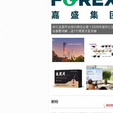
外汇交易平台排行榜怎么看？2026年度外汇
台参数详解，这7个维度才是关键
财经
MOR