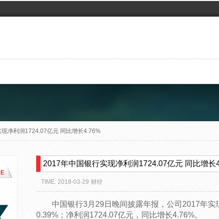
现净利润1724.07亿元 同比增长4.76%
2017年中国银行实现净利润1724.07亿元 同比增长4
E
TIME: 2018-03-29
财经
中国银行3月29日晚间披露年报，公司2017年实现
0.39%；净利润1724.07亿元，同比增长4.76%。