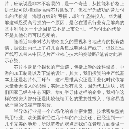
片，应该说是非常不容易的，是一个奇迹，从性能和价格上
讲已经可以和国际高端芯片匹敌了。但在华为成功的背后付
出的代价是，海思连续9年亏损，却年年坚持投入。华为能
够这样忍受高亏损的一个原因，是它在通讯行业有足够高的
基本利润;另一个原因是它不是上市公司。华为付出的代价
不是其他公司可以忍受的。
随着近年来对芯片战略意义的重视和各地政府的投资热
情，据说国内已上了好几百条集成电路生产线了。但这些生
产线可以带来中国芯片产业核心技术的突破吗?笔者对此表
示存疑。
芯片本身是个很长的产业链，包括上游的原料设备、中
游的加工制造以及下游的设计，其实，我们投资的生产线基
本上还是芯片代工环节，这种思维其实还是工业化时代依靠
大量要素投入的思维，实际上没有意义，因为代工这块，我
们国家已经有中芯国际、华虹半导体这样的企业，我相信这
样的投资大部分还是比较低端工艺的重复性投入，很容易造
成严重的低端产能浪费。
半导体行业是一个市场化的资金密集型、技术密集型的
民用行业。欧美国家经过几十年的产业变迁，已经达到一种
几乎完美的地步，所以笔者的观点是我们在管理方面要做一