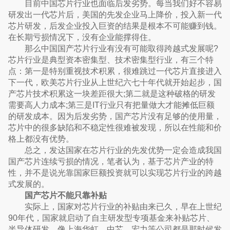
目前中国芯片行业也面临后发劣势。每当我们好不容易
研发出一代芯片后，美国的先发企业马上降价，投入新一代
芯片研发，后发企业投入巨资的结果是根本不可能赚到钱。
在长期亏损情况下，没有企业能撑得住。
那么中国国产芯片行业有没有可能取得跨越式发展呢?
芯片行业是典型资本密集型、技术密集型行业，有三个特
点：第一是特别重视技术积累，很难跳过一代芯片直接进入
下一代，欧美芯片行业从上世纪六七十年代就开始起步，国
产芯片技术积累这一块差距很大;第二就是这种破格的研发
需要高人力成本;第三是IT行业只有把量做大才能摊低巨额
的研发成本。因为后发劣势，国产芯片没有足够的使用量，
芯片中的很多缺陷和不稳定性很难被发现，所以在性能和价
格上都没有优势。
总之，发达国家在芯片行业的先发优势一定会造成我国
国产芯片连续亏损的情况，笔者认为，基于芯片产业的特
性，并不是说光靠国家巨额投资就可以实现芯片行业的跨越
式发展的。
国产芯片不能只靠补贴
实际上，国家对芯片行业的补贴由来已久，早在上世纪
90年代，国家就启动了自主研发型专项基金来补贴芯片、
半导体研发，像上海华虹、中芯、宏力等公司都是那时候发