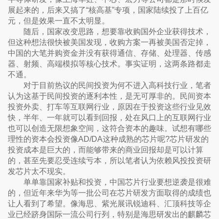
展起来的，后来又搞了“核高基”专项，国家陆续投了上百亿
元，但是效果一直不太明显。
随后，国家改变思路，想要靠收购国外企业获得技术，
但这种想法很快被美国发现，收购方案一再被美国否定掉，
中国的大笔并购资金并没有获得通信、存储、处理器、传感
器、射频、高端模拟等核心技术。事实证明，这两条路都走
不通。
对于目前热议的民间投资为何不进入高科技行业，笔者
认为这基于民间投资的逐利本性，是无可厚非的。民间资本
投资外卖、打车等互联网行业，原因在于投资这些行业见效
快，半年、一年就可以看到回报，处在风口上的互联网行业
也可以创造无限想象空间，这符合资本的趣味。试想有哪些
理性的资本会投资像AD/DA这种成熟的芯片呢?芯片研发的
投资成本是巨大的，而能够带来的商业回报却是可以计算
的，甚至先要忍受连续亏本，所以笔者认为依赖风投投资研
发芯片太不现实。
单单靠国家补贴和投资，中国芯片行业要想逆袭是很难
的，但近年来华为等一批公司在芯片研发方面取得的成绩也
让人看到了希望。像海思、紫光展讯锐迪科、汇顶科技等企
业已经跻身国际一流公司行列，特别是海思研发出的麒麟芯