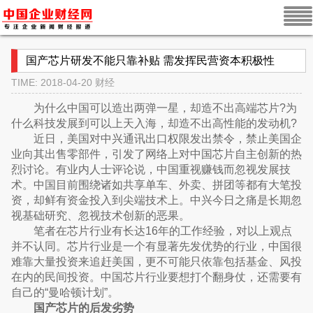
国产芯片研发不能只靠补贴 需发挥民营资本积极性
TIME: 2018-04-20
财经
为什么中国可以造出两弹一星，却造不出高端芯片?为
什么科技发展到可以上天入海，却造不出高性能的发动机?
近日，美国对中兴通讯出口权限发出禁令，禁止美国企
业向其出售零部件，引发了网络上对中国芯片自主创新的热
烈讨论。有业内人士评论说，中国重视赚钱而忽视发展技
术。中国目前围绕诸如共享单车、外卖、拼团等都有大笔投
资，却鲜有资金投入到尖端技术上。中兴今日之痛是长期忽
视基础研究、忽视技术创新的恶果。
笔者在芯片行业有长达16年的工作经验，对以上观点
并不认同。芯片行业是一个有显著先发优势的行业，中国很
难靠大量投资来追赶美国，更不可能只依靠包括基金、风投
在内的民间投资。中国芯片行业要想打个翻身仗，还需要有
自己的“曼哈顿计划”。
国产芯片的后发劣势