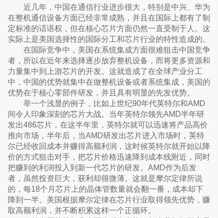
近几年，中国在通信行业进步很大，特别是中兴、华为
在整机通信设备方面已经非常成熟，并且在国际上都有了制
定标准的话语权，但在核心芯片方面仍然一直受制于人。这
实际上是美国选择性的国际分工和芯片行业的特性造成的。
在国际竞争中，美国在系统集成方面很难狙击中国竞争
者，所以在近年来选择逐步放弃整机设备，而将更多资源和
力量集中到上游芯片的开发。这就造成了在全球产业分工
中，中国的优势就集中在做整机设备或者系统集成，美国的
优势在于核心零部件研发，并且具有明显的先发优势。
举一个浅显的例子，比如上世纪90年代英特尔和AMD
间令人印象深刻的芯片大战。当年英特尔领先AMD半年研
发出486芯片，在这半年里，英特尔就可以迅速将产品高价
推向市场，半年后，当AMD研发出芯片进入市场时，英特
尔已经收回成本并赚得高额利润，这时候英特尔就开始以降
价的方式狙击对手，把芯片价格迅速降到成本线附近，同时
把赚到的利润投入到新一代芯片的研发。AMD作为后发
者，虽然投资巨大，获利却很微薄。这就是摩尔定律所说
的，每18个月芯片上的晶体管数量就会翻一番，成本却下
降到一半。美国根据摩尔定律在芯片行业取得领先优势，赚
取高额利润，并不断积累这样一个正循环。