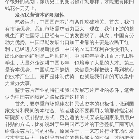
个很好的规划，像历史上的曼哈顿计划那样，才能把有限的
钱花在刀刃上。
发挥民营资本的积极性
笔者认为，中国国产芯片有条件攻破难关。首先，我们
有市场优势。我们市场需求潜力巨大。现在，我们下游的整
机生产商在国际上已经有一定的发言权了。其次，中国有劳
动力优势。中国早期发展出口加工业靠的主要是农民工红
利，已经进入刘易斯拐点，中国的农民工红利在慢慢消失，
出现的新的红利是工程师红利。中国每年毕业几百万理工科
学生，大量外企深耕中国多年，也培养了大量的人才。第三
是资本优势。中国现在不缺钱，关键是怎样把钱引导到核心
的技术产业上。第四是体制优势，也就是我们讲的可以集中
力量办大事。
鉴于芯片产业的特征和我国发展芯片产业的条件，笔者
认为中国芯的崛起之路应该是这样的：
首先，要尊重市场规律发挥民营资本的积极性，做到国
家支持和民间资本结合。笔者建议不要再用以前那种指定科
研院所专项补贴的方式，更合适的方式应该是国家采用用户
补贴的方式，比如说对于采用国产芯片的下游整机厂商可以
给每块芯片适当的补贴。原因在于，一来芯片行业市场研发
成本非常巨大，所以只有当它的量足够大的时候，才能把这