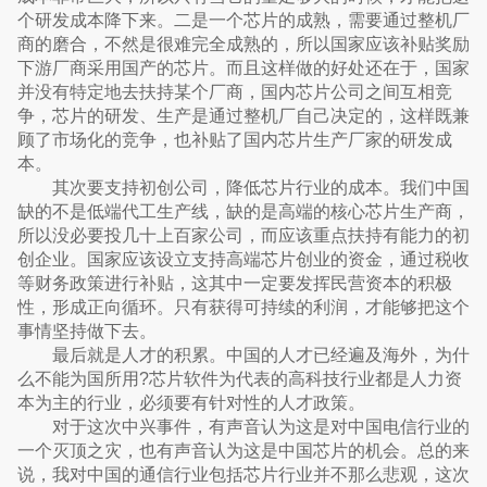
个研发成本降下来。二是一个芯片的成熟，需要通过整机厂
商的磨合，不然是很难完全成熟的，所以国家应该补贴奖励
下游厂商采用国产的芯片。而且这样做的好处还在于，国家
并没有特定地去扶持某个厂商，国内芯片公司之间互相竞
争，芯片的研发、生产是通过整机厂自己决定的，这样既兼
顾了市场化的竞争，也补贴了国内芯片生产厂家的研发成
本。
其次要支持初创公司，降低芯片行业的成本。我们中国
缺的不是低端代工生产线，缺的是高端的核心芯片生产商，
所以没必要投几十上百家公司，而应该重点扶持有能力的初
创企业。国家应该设立支持高端芯片创业的资金，通过税收
等财务政策进行补贴，这其中一定要发挥民营资本的积极
性，形成正向循环。只有获得可持续的利润，才能够把这个
事情坚持做下去。
最后就是人才的积累。中国的人才已经遍及海外，为什
么不能为国所用?芯片软件为代表的高科技行业都是人力资
本为主的行业，必须要有针对性的人才政策。
对于这次中兴事件，有声音认为这是对中国电信行业的
一个灭顶之灾，也有声音认为这是中国芯片的机会。总的来
说，我对中国的通信行业包括芯片行业并不那么悲观，这次